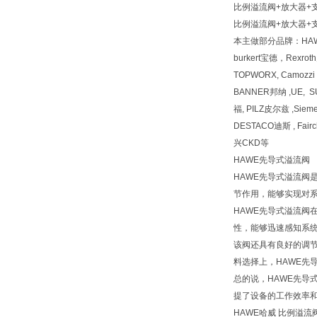
比例溢流阀+放大器+支架PM
比例溢流阀+放大器+支架PM
本主做部分品牌：HA
burkert宝德，Rexr
TOPWORX, Camozz
BANNER邦纳 ,UE, 
福, PILZ皮尔兹 ,Siem
DESTACO迪斯 , Fai
兴CKD等
HAWE先导式溢流阀
HAWE先导式溢流
节作用，能够实现对
HAWE先导式溢流
性，能够迅速感知系
该阀还具有良好的调
料选择上，HAWE先
总的说，HAWE先
提了设备的工作效率
HAWE哈威 比例溢流阀