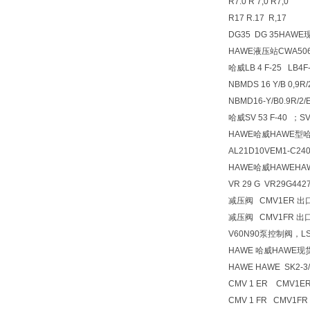
R7.0 R 7,0 R7,0
R17 R.17 R,17
DG35 DG 35HA
HAWE液压站CWA5064
哈威LB 4 F-25 L
NBMDS 16 Y/B 0,9R
NBMD16-Y/B0.9
哈威SV 53 F-40 ；SV
HAWE哈威HAWE型
AL21D10VEM1-C240/2
HAWE哈威HAWEH
VR 29 G VR29G442
减压阀 CMV1ER 出口压
减压阀 CMV1FR 出口压
V60N90泵控制阀，L
HAWE 哈威HAWE
HAWE HAWE SK2-3
CMV 1 ER CMV1E
CMV 1 FR CMV1FR