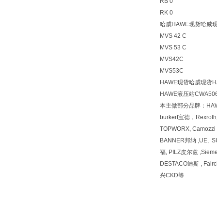
RB 0
RK 0
哈威HAWE现货哈威现
MVS 42 C
MVS 53 C
MVS42C
MVS53C
HAWE现货哈威现货H
HAWE液压站CWA5064
本主做部分品牌：HA
burkert宝德，Rexr
TOPWORX, Camozz
BANNER邦纳 ,UE, 
福, PILZ皮尔兹 ,Siem
DESTACO迪斯 , Fai
兴CKD等