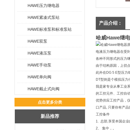
HAWE压力继电器
HAWE紧凑式泵站
产品介绍：
HAWE标准泵和标准泵站
哈威Hawe继
HAWE双泵
电液压力继电器在受
HAWE液压泵
各种不同形式的压力
HAWE手动泵
由于结构原因，上切点
此外在DG 5 E型
HAWE单向阀
DT型则是个模拟压力传
我是家专业从事工业
HAWE截止式向阀
的工控元件、工控自动化等
优势供应工控产品，仪
点击更多分类
口产品, 只要你有产
工控备件
新品推荐
1. 总部,享受本国
2、 集中，。