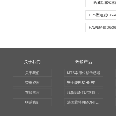
哈威活塞式蓄
关于我们
热销产品
关于我们
MTS常用位移传感器
荣誉资质
安士能EUCHNER中国现货
在线留言
现货BENTLY本特利轴向振动监测探头
联系我们
法国蒙特贝MONTABERT打壳机凿岩机Z92