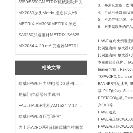
5550/5550GMETRIX机械振动开关
3、 每周从发货，次周
MX2030探头Metrix 接近探头/传感器
4、 产品可修或,由我
5、 不易寻找品牌、
METRIX-AM3030METRIX 单通道报警监视器
6、 只要是欧洲的产
SA6250加速度计METRIX-SA6250 频加速度计
HAWE哈威 比例溢流阀
MX2034 4-20 mA 变送器METRIXMX2034 4-20变送器
比例溢流阀+放大器+支架PM
比例溢流阀+放大器+支架PM
本主做部分品牌：HAW
相关文章
burkert宝德，Rexr
TOPWORX, Camozz
哈威HAWE压力继电器DG系列工作原理
BANNER邦纳 ,UE, 
福, PILZ皮尔兹 ,Siem
易福门传感器分类说明
DESTACO迪斯 , Fai
FAULHABER电机AM1524-V-12-150-55
兴CKD等
HAWE哈威
哈威HAWE液压泵诚信*
HAWE液压站CWA5064
HAWE液压站CWA
力士乐A2FO系列斜轴式轴向柱塞泵