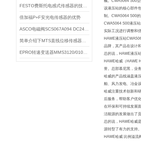
械。CWA5064 
FESTO费斯托电感式传感器的技术参数
该液压站的核心部件
制。CWA5064 
倍加福P+F安光电传感器的优势
CWA5064 S0
ASCO电磁阀SCS067A094 DC24v呼吸机配件如分类
实际工况进行调整和
HAWE液压站CWA
简单介绍下MTS直线位移传感器的几大应用
品牌，其产品在设计
EPRO转速变送器MMS3120/010-000核电
总的说，HAWE液压
HAWE哈威（HAWE
誉。总部慕尼黑，业
哈威的产品线涵盖液
舶、风力发电、冶金
哈威注重技术创新和
后服务，帮助客户优
在环保和可持续发展
洁能源的发展做出了
总的说，HAWE哈
源转型了有力的支持
HAWE哈威 比例溢流阀