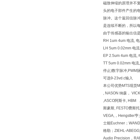
磁致伸缩的原理并不
头的电子部件产生的
脉冲。这个返回信脉
是连续不断的，所以
由于传感器的输出信
RH 1um 4um 电流, 电
LH 5um 0.02mm 
EP 2.5um 4um 电
TT 5um 0.02mm
停止)数字脉冲,PWM脉
可选9-23vd.c输入
本公司优势MTS现货MTS现
, NASON 纳森， VI
,ASCO阿斯卡, HBM 
斯豪斯, FESTO费斯托, 
VEGA,，Hengstl
士能Euchner；WAN
格勒；ZIEHL-ABEGG施乐佰
Audio Precision