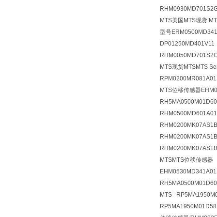
RHM0930MD701S2
MTS美国MTS现货 MTS
型号ERM0500MD341
DP01250MD401V1
RHM0050MD701S2G
MTS现货MTSMTS S
RPM0200MR081A
MTS位移传感器EHM05
RH5MA0500M01D
RHM0500MD601A0
RHM0200MK07AS
RHM0200MK07AS1
RHM0200MK07AS1
MTSMTS位移传感器 
EHM0530MD341A
RH5MA0500M01D6
MTS RP5MA195
RP5MA1950M01D5