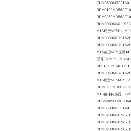
GHM0600MR021A0
RPM0100MD56AE10
RPM0350MD56AE10
RHM0080MK011S3B
MTS现货MTSRH-M-09
RHM0930MD701S2
RHM0930MD701S2
MTS美国MTS现货 MTS
型号ERM0500MD341
DP01250MD401V1
RHM0050MD701S2G
MTS现货MTSMTS S
RPM0200MR081A
MTS位移传感器EHM05
RH5MA0500M01D
RHM0500MD601A0
RHM0200MK07AS
RHM0200MK07AS1
RHM0200MK07AS1