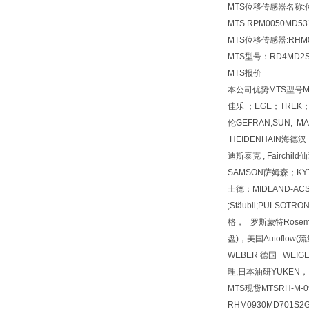
MTS位移传感器
名称:
MTS RPM0050MD53
MTS位移传感器:RHM00
MTS型号：RD4MD2S0
MTS报价
本公司优势MTS型号MTSMT
佳乐 ；EGE；TREK；H
伦GEFRAN,SUN, M
HEIDENHAIN海德汉 
迪斯泰克 , Fairchi
SAMSON萨姆森；KYT
士德；MIDLAND-ACS；
;Stäubli;PULSOTR
格， 罗斯蒙特Rosemoun
盘)，美国Autoflow
WEBER 德国 WEIG
理,日本油研YUKEN，
MTS现货MTSRH-M-09
RHM0930MD701S2