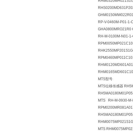
RHM0320MH021S1G
RHS0200MD631P20
GHM0150MW022R0
RP-V-0460M-P01-1-
GHA0800MRO21R0 
RH-M-0100M-N01-1
RPM0050MP021C10
RHK2550MP201S1G
RPM0460MP011C10
RHM0120MD601A01
RHM0165MD601C10
MTS型号
MTS位移传感器 RH5M
RH5MA0180M01P0
MTS RH-M-0930-M-
RPM0200MR081A01
RH5MA0180M01P0
RHM0075MP021S1G
MTS RHM0075MP02