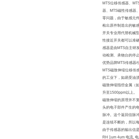
MTS位移传感器、M
器、MTS磁性传感器
零问题，由于敏感元件
检出原件制造出的敏感
开关专业用代替机械
性接近开关都可以准确无
感器是由MTS自主研
动检测、承物台的停
优势品牌MTS传感器
MTS磁致伸缩位移
的工业下，如易受油
磁致伸缩指些金属（如
升至1500ppm以上。
磁致伸缩的原理并不
头的电子部件产生的
脉冲。这个返回信脉
是连续不断的，所以
由于传感器的输出信
RH 1um 4um 电流, 电