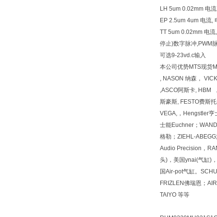
LH 5um 0.02mm 
EP 2.5um 4um 电
TT 5um 0.02mm
停止)数字脉冲,PWM脉
可选9-23vd.c输入
本公司优势MTS现货MTS现
, NASON 纳森， VI
,ASCO阿斯卡, HBM 
斯豪斯, FESTO费斯托, 
VEGA,，Hengstl
士能Euchner；WAN
格勒；ZIEHL-ABEGG施乐佰
Audio Precision
头)，美国ynai(气缸)
国Air-pot气缸。SCH
FRIZLEN佛瑞恩；
TAIYO 等等