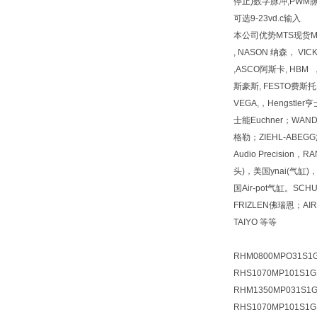
停止)数字脉冲,PWM脉
可选9-23vd.c输入
本公司优势MTS现货MTS现
, NASON 纳森， VI
,ASCO阿斯卡, HBM 
斯豪斯, FESTO费斯托, 
VEGA,，Hengstl
士能Euchner；WAN
格勒；ZIEHL-ABEGG施乐佰
Audio Precision
头)，美国ynai(气缸)
国Air-pot气缸。SCH
FRIZLEN佛瑞恩；
TAIYO 等等
RHM0800MPO31S1G
RHS1070MP101S1G
RHM1350MP031S1G
RHS1070MP101S1G