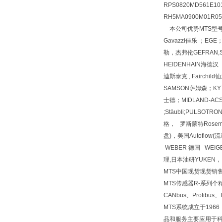
RPS0820MD561E10
RH5MA0900M01R05
本公司优势MTS型号MTSM
Gavazzi佳乐 ；EGE
勒，杰弗伦GEFRAN,SU
HEIDENHAIN海德汉 
迪斯泰克 , Fairchi
SAMSON萨姆森；KYT
士德；MIDLAND-ACS；
;Stäubli;PULSOTR
格， 罗斯蒙特Rosemoun
盘)，美国Autoflow
WEBER 德国 WEIG
理,日本油研YUKEN，
MTS中国现货现货销售
MTS传感器R-系列
CANbus、Profib
MTS系统成立于19
品和服务主要应用于