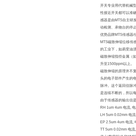
开关专业用代替机械
性接近开关都可以准确无
感器是由MTS自主研
动检测、承物台的停
优势品牌MTS传感器
MTS磁致伸缩位移
的工业下，如易受油
磁致伸缩指些金属（如
升至1500ppm以上。
磁致伸缩的原理并不
头的电子部件产生的
脉冲。这个返回信脉
是连续不断的，所以
由于传感器的输出信
RH 1um 4um 电流, 电
LH 5um 0.02mm 
EP 2.5um 4um 电
TT 5um 0.02mm