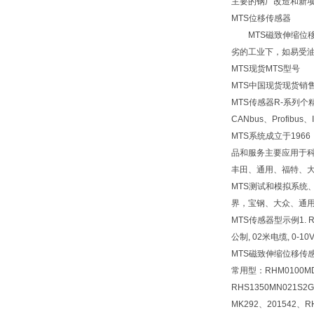
主要的钢厂改造和新
MTS位移传感器
MTS磁致伸缩位移
劣的工业下，如易受
MTS现货MTS型号
MTS中国现货现货销售
MTS传感器R-系列
CANbus、Profib
MTS系统成立于19
品和服务主要应用于
丰田、通用、福特、
MTS测试和模拟系统
界，宝钢、大众、通用
MTS传感器型示例1. RHM
公制, 02米电缆, 0-10
MTS磁致伸缩位移传感
常用型：RHM0100MD6
RHS1350MN021S2
MK292、201542、R