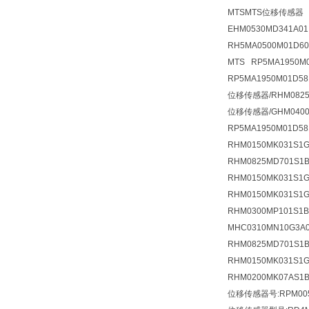
MTSMTS位移传感器 
EHM0530MD341A
RH5MA0500M01D6
MTS RP5MA195
RP5MA1950M01D5
位移传感器/RHM0825
位移传感器/GHM0400M
RP5MA1950M01D58
RHM0150MK031S
RHM0825MD701S1
RHM0150MK031S
RHM0150MK031S
RHM0300MP101S
MHC0310MN10G3
RHM0825MD701S
RHM0150MK031S
RHM0200MK07AS
位移传感器号:RPM005