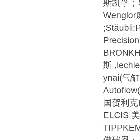
斯凯孚；S
Wenglo
;Stäubl
Precis
BRONK
斯 ,lech
ynai(气
Autof
国贺利克H
ELCIS
TIPPKE