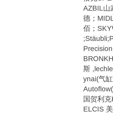
AZBIL
德；MIDL
佰；SKYWI
;Stäubl
Precis
BRONK
斯 ,lech
ynai(气
Autof
国贺利克H
ELCIS