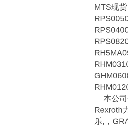
MTS现货
RPS005
RPS040
RPS082
RH5MA0
RHM031
GHM060
RHM012
本公司优势
Rexrot
乐,，GRA