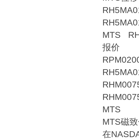
RH5MA0
RH5MA0
MTS RH-
报价
RPM020
RH5MA0
RHM007
RHM007
MTS
MTS磁
在NAS