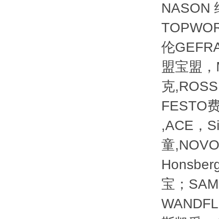
NASON
TOPWOR
伦GEFRA
盟宝盟，M
克,ROSS
FESTO费
,ACE，S
童,NOVO
Honsb
宝；SAM
WANDF