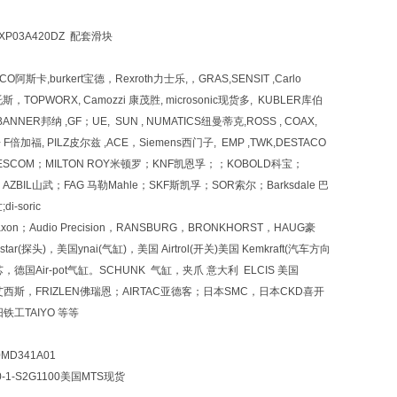
CXP03A420DZ 配套滑块
卡,burkert宝德，Rexroth力士乐,，GRAS,SENSIT ,Carlo
，TOPWORX, Camozzi 康茂胜, microsonic现货多, KUBLER库伯
NER邦纳 ,GF；UE, SUN , NUMATICS纽曼蒂克,ROSS , COAX,
倍加福, PILZ皮尔兹 ,ACE，Siemens西门子, EMP ,TWK,DESTACO
berg,TESCOM；MILTON ROY米顿罗；KNF凯恩孚；；KOBOLD科宝；
ZBIL山武；FAG 马勒Mahle；SKF斯凯孚；SOR索尔；Barksdale 巴
-soric
URG；Maxon；Audio Precision，RANSBURG，BRONKHORST，HAUG豪
star(探头)，美国ynai(气缸)，美国 Airtrol(开关)美国 Kemkraft(汽车方向
，德国Air-pot气缸。SCHUNK 气缸，夹爪 意大利 ELCIS 美国
LCIS艾西斯，FRIZLEN佛瑞恩；AIRTAC亚德客；日本SMC，日本CKD喜开
铁工TAIYO 等等
MD341A01
0-1-S2G1100美国MTS现货