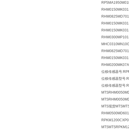
RP5MA1950M01
RHM0150MK0
RHM0825MD70
RHM0150MK03
RHM0150MK03
RHM0300MP10
MHC0310MN10
RHM0825MD70
RHM0150MK0
RHM0200MK07
位移传感器号:RPM
位移传感器型号:RD4
位移传感器型号:RHM
MTSRHM0050MD
MTSRHM0050M
MTS现货MTSMT
RHM0500MD60
RPKM1200CXP
MTSMTSRPKM