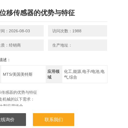
S位移传感器的优势与特征
：2026-08-03
访问次数：1988
性质：经销商
生产地址：
描述：
应用领
化工,能源,电子/电池,电
MTS/美国美特斯
域
气,综合
移传感器的优势与特征
行走机械的以下需求：
于大型应用场合
在线询价
联系我们
于液压油缸内，、可靠的行程测量且无需维护