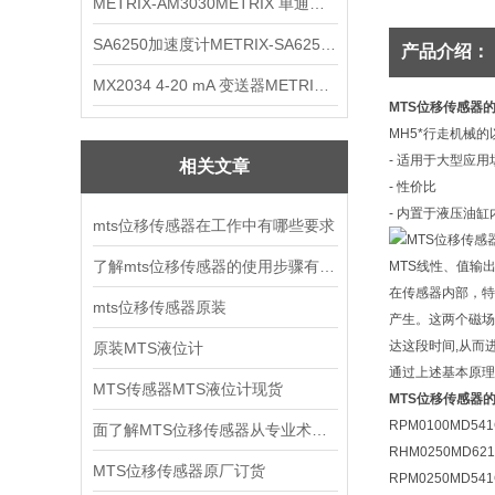
METRIX-AM3030METRIX 单通道报警监视器
SA6250加速度计METRIX-SA6250 频加速度计
产品介绍：
MX2034 4-20 mA 变送器METRIXMX2034 4-20变送器
MTS位移传感器
MH5*行走机械
- 适用于大型应用
相关文章
- 性价比
- 内置于液压油
mts位移传感器在工作中有哪些要求
了解mts位移传感器的使用步骤有利于延长使用寿命
MTS线性、值输
在传感器内部，特
mts位移传感器原装
产生。这两个磁场
达这段时间,从而
原装MTS液位计
通过上述基本原理
MTS传感器MTS液位计现货
MTS位移传感器
RPM0100MD541
面了解MTS位移传感器从专业术语开始
RHM0250MD621
MTS位移传感器原厂订货
RPM0250MD541