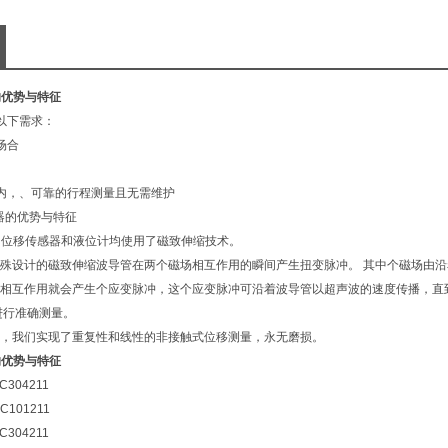
的优势与特征
的以下需求：
场合
缸内，、可靠的行程测量且无需维护
出位移传感器和液位计均使用了磁致伸缩技术。
殊设计的磁致伸缩波导管在两个磁场相互作用的瞬间产生扭变脉冲。 其中个磁场由
相互作用就会产生个应变脉冲，这个应变脉冲可沿着波导管以超声波的速度传播，直
进行准确测量。
，我们实现了重复性和线性的非接触式位移测量，永无磨损。
的优势与特征
C304211
C101211
C304211