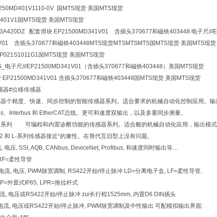
250MD401V1110-0V 国MTS现货 美国MTS现货
D401V1国MTS现货 美国MTS现货
03A420DZ 配套滑块 EP21500MD341V01 含插头370677和磁铁403448 电子尺///
41V01 含插头370677和磁铁403448MTS现货MTSMTSMTS国MTS现货 美国MTS现货
P021S1011G1
国MTS现货 美国MTS现货
_电子尺///EP21500MD341V01（含插头370677和磁铁403448）美国MTS现货
EP21500MD341V01 含插头370677和磁铁403448国MTS现货 美国MTS现货
感器#位移传感器
感器个精度、快速、同步控制的智能传感器系列。适合要求的机械自动化控制应用。输出模式
fibus、Interbus 和 EtherCAT总线。更可和速度双输出，以及多重同步测量。
cs® G-系列 可编程和内置诊断功能的传感器系列。适合般的机械自动化应用，输出模式有：
T2 和 L-系列传感器接近*的兼性。在替代互旧型上没有问题。
, 电压, SSI, AQB, CANbus, DeviceNet, Profibus, 和速度同时输出等…
 RF=柔性导管
mm 电流, 电压, PWM脉宽调制, RS422开始/停止脉冲 LD=分离电子盒, LF=柔性导管,
 LP=外置式IP65, LPR=推拉杆式
m 电流, 电压或RS422开始/停止脉冲 zui长行程1525mm, 内置D6 DIN插头
2mm 电流, 电压或RS422开始/停止脉冲, PWM脉宽调制及中性输出 可配模拟输出界面: