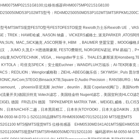
M0075MP021S1G8100;位移传感器\RHM0075MP021S1G8100
2S0050MD53P102MTS型号：RD4MD2S0050MD53P102MTSMTSRPKM1200
TSMTS现货FESTO型号FESTOFESTO现货 Rexroth力士乐Rexroth UE ，VASCO阿斯
GE；TREK；HAWE哈威 , NASON 纳森， VICKERS威格士, 派克PARKER ,ATOS阿托斯
,SUN, MAC,,SICK施克 ,ASCO阿斯卡, HBM ，BAUMER 堡盟宝盟，MOOG穆格,BAN
德汉 ，JUMO 久茂,E+ H恩德斯豪斯, FESTO费斯托, NORGREN诺冠, IFM 易福门，P+ F
child仙童,NOVOTECHNIK , VEGA,，Hengstler亨士乐，THALES,豪斯派克Hons
KYTOLA ；司倍克SPECK；安士能Euchner；WANDFLUH万福乐；AI-TEK阿泰克；A
CS；REDLION；Wenglor威格勒；ZIEHL-ABEGG施乐佰；SKYWISH ; Puls 普尔世;di
OTRONIC;AirCom;STEGO;Binsack;KTB;Square D;Audio Precision；RANSB
ount, ，phoenix菲尼克斯 ,lechler，deunlin，美国 Copeland(阀门)，美国North
low(流量开关)德国沃特克 Votech滤芯，美国纽金特 Nugent滤芯，美国贺利克HLCO滤芯
EIGEL 德国 FRIZLEN 德国 TIPPKEMPER MATRIX TWK，WEIGEL威格，E
EN，日本NACHI不二越，日本黑田精工，日本丰兴TOYOOKI，日本大金DAIKIN，太阳
-0930-M-D70-1-S2G1100品牌MTS RHM0930MD701S2G1100 MTS现货MTS
1S2G1100 MTS报MTS现货MTS 位移传感器 EHM0530MD341A01MTS报EHM0530
S2G1100MTS现货MTSMTSRHM0050MD701S2G1100 编码器\RH-M-0050-M-D7