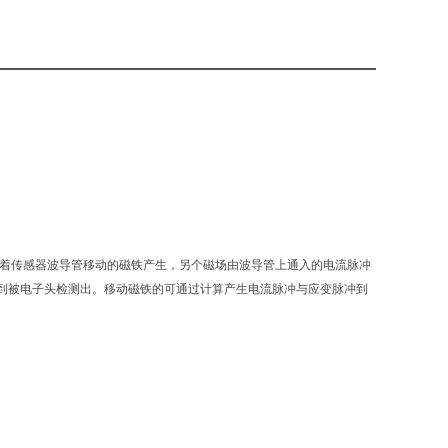
沿着传感器波导管移动的磁铁产生，另个磁场由波导管上通入的电流脉冲
到被电子头检测出。移动磁铁的可通过计算产生电流脉冲与应变脉冲到