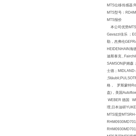
MTS位移传感器:RH
MTS型号：RD4MD
MTS报价
本公司优势MTS型号M
Gavazzi佳乐 ；E
勒，杰弗伦GEFRAN
HEIDENHAIN海
迪斯泰克 , Fair
SAMSON萨姆森；
士德；MIDLAND-A
;Stäubli;PULS
格， 罗斯蒙特Rosem
盘)，美国Autof
WEBER 德国 W
理,日本油研YUK
MTS现货MTSRH-M
RHM0930MD70
RHM0930MD701