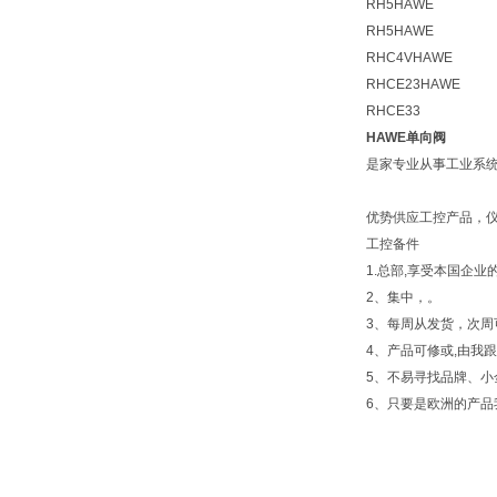
RH5HAWE
RH5HAWE
RHC4VHAWE
RHCE23HAWE
RHCE33
HAWE单向阀
是家专业从事工业系
优势供应工控产品，仪
工控备件
1.总部,享受本国企
2、集中，。
3、每周从发货，次周
4、产品可修或,由我
5、不易寻找品牌、小
6、只要是欧洲的产品