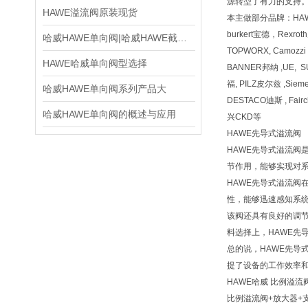
源转型了有力的支持
HAWE溢流阀原装现货
本主做部分品牌：HA
burkert宝德，Rexr
哈威HAWE单向阀|哈威HAWE截止阀
TOPWORX, Camozz
HAWE哈威单向阀型选择
BANNER邦纳 ,UE, 
福, PILZ皮尔兹 ,Siem
哈威HAWE单向阀系列产品大
DESTACO迪斯 , Fai
哈威HAWE单向阀的概述与应用
兴CKD等
HAWE先导式溢流阀
HAWE先导式溢流
节作用，能够实现对
HAWE先导式溢流
性，能够迅速感知系
该阀还具有良好的调
料选择上，HAWE先
总的说，HAWE先
提了设备的工作效率
HAWE哈威 比例溢流阀
比例溢流阀+放大器+支架PM