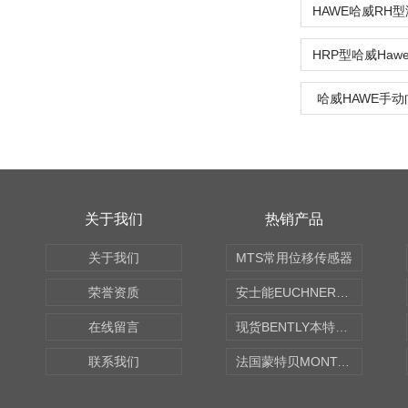
哈威HAWE手动
关于我们
热销产品
关于我们
MTS常用位移传感器
荣誉资质
安士能EUCHNER中国现货
在线留言
现货BENTLY本特利轴向振动监测探头
联系我们
法国蒙特贝MONTABERT打壳机凿岩机Z92