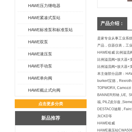
HAWE压力继电器
HAWE紧凑式泵站
产品介绍：
HAWE标准泵和标准泵站
是家专业从事工业系
HAWE双泵
产品，仪器仪表，工业
HAWE哈威 比例溢流阀
HAWE液压泵
比例溢流阀+放大器+支架PM
HAWE手动泵
比例溢流阀+放大器+支架PM
本主做部分品牌：HAW
HAWE单向阀
burkert宝德，Rexr
TOPWORX, Camozz
HAWE截止式向阀
BANNER邦纳 ,UE, 
福, PILZ皮尔兹 ,Siem
点击更多分类
DESTACO迪斯 , Fai
兴CKD等
新品推荐
HAWE哈威
HAWE液压站CWA5064