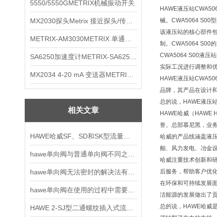
5550/5550GMETRIX机械振动开关
HAWE液压站CWA
MX2030探头Metrix 接近探头/传感器
械。CWA5064 
该液压站的核心部件
METRIX-AM3030METRIX 单通道报警监视器
制。CWA5064 
CWA5064 S0
SA6250加速度计METRIX-SA6250 频加速度计
实际工况进行调整和
MX2034 4-20 mA 变送器METRIXMX2034 4-20变送器
HAWE液压站CWA
品牌，其产品在设计
总的说，HAWE液压
相关文章
HAWE哈威（HAWE
誉。总部慕尼黑，业
HAWE哈威SF、SD和SK型流量阀产品详情介绍
哈威的产品线涵盖液
舶、风力发电、冶金
hawe单向阀与普通单向阀不同之是什么呢
哈威注重技术创新和
hawe单向阀无法密封的解决法有哪些
后服务，帮助客户优
在环保和可持续发展
hawe单向阀在使用的过程中需要注意哪些细节呢？
洁能源的发展做出了
总的说，HAWE哈
HAWE 2-SJ型二通螺纹插入式流量控制阀