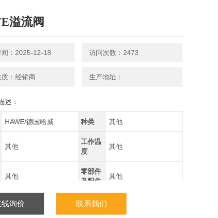
WE溢流阀
：2025-12-18
访问次数：2473
性质：经销商
生产地址：
描述：
HAWE/德国哈威
种类
其他
工作温
其他
其他
度
零部件
其他
其他
及配件
在线询价
联系我们
应用领
化工,能源,电子/电池,电
其他
域
气,综合