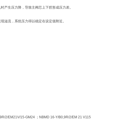
孔时产生压力降，导致主阀芯上下腔形成压力差。
实现溢流，系统压力得以稳定在设定值附近。
9R/2/EM21V/15-GM24 ；NBMD 16-Y/B0,9R/2/EM 21 V115