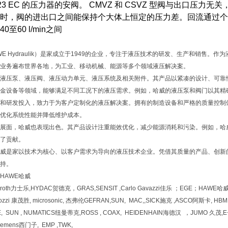
/23 EC 的压力器的安阀。 CMVZ 和 CSVZ 型阀与出口压
时，阀的进出口之间能保持个大体上恒定的压力差。回流通过个旁通
至60 l/min之间
AWE Hydraulik）是家成立于1949的企业，专注于液压技术的研发、生产和销
业务遍布世界各地，为工业、移动机械、能源等多个领域液压解决案。
液压泵、液压阀、液压动力单元、液压系统及相关附件。其产品以紧凑的设计、可靠
金设备等领域，能够满足不同工况下的液压需求。例如，哈威的液压泵和阀门以其精
和研发投入，致力于为客户定制化的液压解决案。拥有的制造设备和严格的质量控制
优化系统性能并降低维护成本。
展面，哈威也表现出色。其产品设计注重能效优化，减少能源消耗和污染。例如，哈
了贡献。
哈威是家以技术为核心、以客户需求为导向的液压技术企业。凭借其质量的产品、创
持。
HAWE哈威
xroth力士乐,HYDAC贺德克，GRAS,SENSIT ,Carlo Gavazzi佳乐 ；EGE；HAWE
ozzi 康茂胜, microsonic, 杰弗伦GEFRAN,SUN, MAC,,SICK施克 ,ASCO阿斯卡,
, SUN , NUMATICS纽曼蒂克,ROSS , COAX, HEIDENHAIN海德汉 ，JUMO 久茂
iemens西门子, EMP ,TWK,