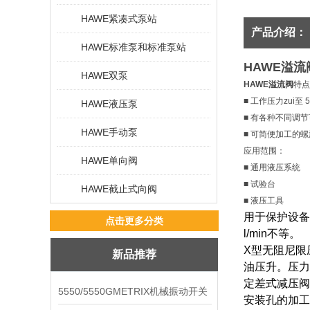
HAWE紧凑式泵站
产品介绍：
HAWE标准泵和标准泵站
HAWE溢流
HAWE双泵
HAWE溢流阀
特点
■ 工作压力zui至 50
HAWE液压泵
■ 有各种不同调
HAWE手动泵
■ 可简便加工的
应用范围：
HAWE单向阀
■ 通用液压系统
■ 试验台
HAWE截止式向阀
■ 液压工具
用于保护设备
点击更多分类
l/min不等。
X型无阻尼限
新品推荐
油压升。压力
定差式减压阀
5550/5550GMETRIX机械振动开关
安装孔的加工