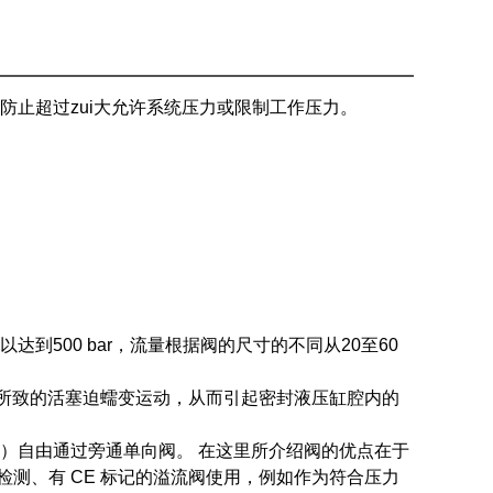
溢流阀压力阀影响液压设备中的压力。 溢流阀（安阀或过压
护防止超过Z大允许系统压力或限制工作压力。
防止超过zui大允许系统压力或限制工作压力。
500 bar，流量根据阀的尺寸的不同从20至60
所致的活塞迫蠕变运动，从而引起密封液压缸腔内的
）自由通过旁通单向阀。 在这里所介绍阀的优点在于
检测、有 CE 标记的溢流阀使用，例如作为符合压力