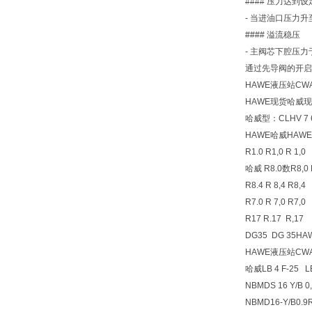
#### 压力达到
- 当进油口压力
#### 溢流稳压
- 主阀芯下腔压
通过先导阀的开启
HAWE液压站CWA5
HAWE现货哈威现
哈威型：CLHV 7 6
HAWE哈威HAW
R1.0 R1,0 R 1,0
哈威 R8.0数R8,0 R
R8.4 R 8,4 R8,4
R7.0 R 7,0 R7,0
R17 R.17 R,17
DG35 DG 35
HAWE液压站CWA5
哈威LB 4 F-2
NBMDS 16 Y/B 0
NBMD16-Y/B0