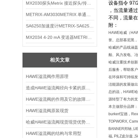
设备指令 97
MX2030探头Metrix 接近探头/传感器
，当流量通过
METRIX-AM3030METRIX 单通道报警监视器
不同，流量在40
附：
SA6250加速度计METRIX-SA6250 频加速度计
HAWE哈威（H
MX2034 4-20 mA 变送器METRIXMX2034 4-20变送器
誉。总部慕尼黑，
哈威的产品线涵盖
舶、风力发电、冶
相关文章
哈威注重技术创新
后服务，帮助客户
HAWE溢流阀作用原理
在环保和可持续发
洁能源的发展做出
造成HAWE溢流阀径向卡紧的原因都有哪些
总的说，HAWE
HAWE溢流阀的作用及它的故障分析
源转型了有力的支
本主做部分品牌：
HAWE溢流阀原装现货
burkert宝德，Re
TOPWORX, Cam
哈威HAWE溢流阀现货现货优势供应
BANNER邦纳 ,UE
HAWE溢流阀的结构与常用型
福, PILZ皮尔兹 ,S