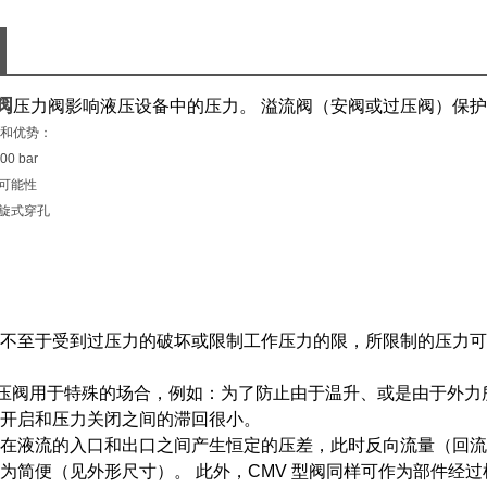
位置)
HAWE
阀）保
阀
压力阀影响液压设备中的压力。 溢流阀（安阀或过压阀）保护
和优势：
0 bar
节可能性
螺旋式穿孔
不至于受到过压力的破坏或限制工作压力的限，所限制的压力可以达到
压阀用于特殊的场合，例如：为了防止由于温升、或是由于外力
开启和压力关闭之间的滞回很小。
在液流的入口和出口之间产生恒定的压差，此时反向流量（回流
为简便（见外形尺寸）。 此外，CMV 型阀同样可作为部件经过