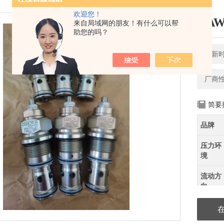
欢迎您！
HA
来自局域网的朋友！有什么可以帮
助您的吗？
更新时间
厂商
简要
品牌
压力环
境
流动方
向
类型
(通道