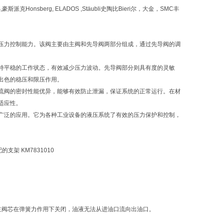
ES,豪斯派克Honsberg, ELADOS ,Stäubli史陶比Bieri尔，大金，SMC丰
的压力控制能力。该阀主要由主阀和先导阀两部分组成，通过先导阀的调
保持平稳的工作状态，有效减少压力波动。先导阀部分则具有度的灵敏
出色的稳压和限压作用。
流阀的密封性能优异，能够有效防止泄漏，保证系统的正常运行。在材
适应性。
了广泛的应用。它为各种工业设备的液压系统了有效的压力保护和控制，
器配的支架 KM7831010
主阀芯在弹簧力作用下关闭，油液无法从进油口流向出油口。