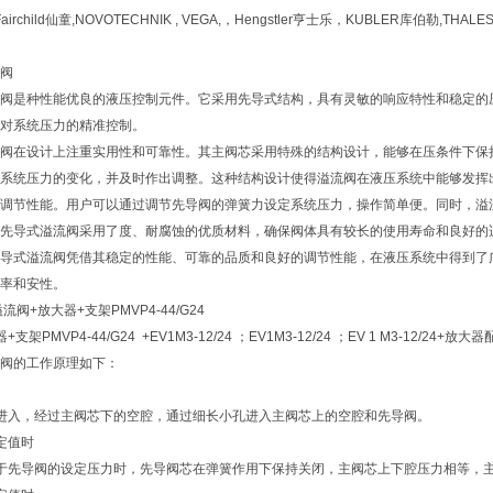
Fairchild仙童,NOVOTECHNIK , VEGA,，Hengstler亨士乐，KUBLER库伯勒,THAL
流阀
流阀是种性能优良的液压控制元件。它采用先导式结构，具有灵敏的响应特性和稳定
对系统压力的精准控制。
流阀在设计上注重实用性和可靠性。其主阀芯采用特殊的结构设计，能够在压条件下
系统压力的变化，并及时作出调整。这种结构设计使得溢流阀在液压系统中能够发挥
调节性能。用户可以通过调节先导阀的弹簧力设定系统压力，操作简单便。同时，溢
E先导式溢流阀采用了度、耐腐蚀的优质材料，确保阀体具有较长的使用寿命和良好的
先导式溢流阀凭借其稳定的性能、可靠的品质和良好的调节性能，在液压系统中得到
率和安性。
流阀+放大器+支架PMVP4-44/G24
PMVP4-44/G24 +EV1M3-12/24 ；EV1M3-12/24 ；EV 1 M3-12/24+放大
流阀的工作原理如下：
口进入，经过主阀芯下的空腔，通过细长小孔进入主阀芯上的空腔和先导阀。
设定值时
低于先导阀的设定压力时，先导阀芯在弹簧作用下保持关闭，主阀芯上下腔压力相等，