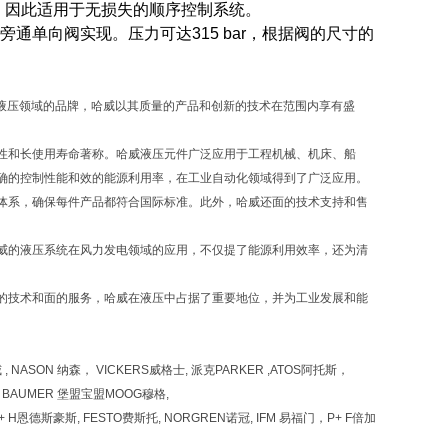
力无关，因此适用于无损失的顺序控制系统。
单向阀实现。压力可达315 bar，根据阀的尺寸的
售。作为液压领域的品牌，哈威以其质量的产品和创新的技术在范围内享有盛
性和长使用寿命著称。哈威液压元件广泛应用于工程机械、机床、船
确的控制性能和效的能源利用率，在工业自动化领域得到了广泛应用。
体系，确保每件产品都符合国际标准。此外，哈威还面的技术支持和售
威的液压系统在风力发电领域的应用，不仅提了能源利用效率，还为清
新的技术和面的服务，哈威在液压中占据了重要地位，并为工业发展和能
哈威 , NASON 纳森， VICKERS威格士, 派克PARKER ,ATOS阿托斯，
 HBM BAUMER 堡盟宝盟MOOG穆格,
,E+ H恩德斯豪斯, FESTO费斯托, NORGREN诺冠, IFM 易福门，P+ F倍加