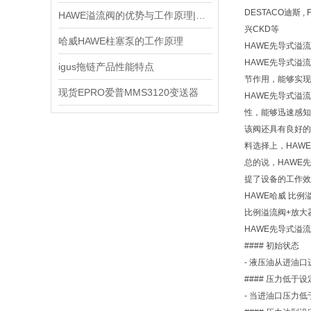
DESTACO迪斯 , 
HAWE溢流阀的优势与工作原理|哈威HAWE溢流阀
兴CKD等
哈威HAWE柱塞泵的工作原理
HAWE先导式溢
HAWE先导式溢
igus拖链产品性能特点
节作用，能够实现
现货EPRO爱普MMS3120变送器
HAWE先导式溢
性，能够迅速感知
该阀还具有良好的
料选择上，HAW
总的说，HAWE
提了设备的工作效
HAWE哈威 比例溢
比例溢流阀+放大器+支架
HAWE先导式溢
#### 初始状态
- 液压油从进油
#### 压力低于
- 当进油口压力