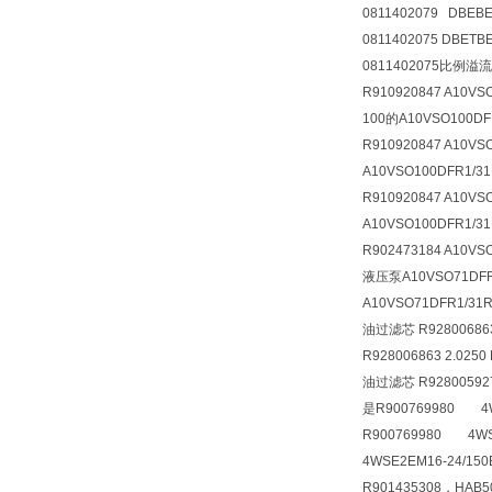
0811402079 DBEB
0811402075 DBETB
0811402075比例溢流阀
R910920847 A10VS
100的A10VSO100DFR
R910920847 A10VS
A10VSO100DFR1/31
R910920847 A10VS
A10VSO100DFR1/3
R902473184 A10VS
液压泵A10VSO71DFR1
A10VSO71DFR1/31
油过滤芯 R9280068
R928006863 2.0250
油过滤芯 R928005927 
是R900769980 4WS
R900769980 4WSE
4WSE2EM16-24/150
R901435308，HAB