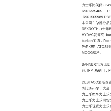
力士乐比例阀\G:4WR
R901335405 DB
R901565989 DB
本公司主做部分品牌R
REXROTH力士乐
HYDAC贺德克 bu
burkert宝德，Re
PARKER ,ATOS阿
MOOG穆格,
BANNER邦纳 ,UE
冠, IFM 易福门，P+
DESTACO迪斯泰克 ,
陶比Bieri尔，大
力士乐型号力士乐力士
力士乐力士乐现货力士
力士乐现货力士乐