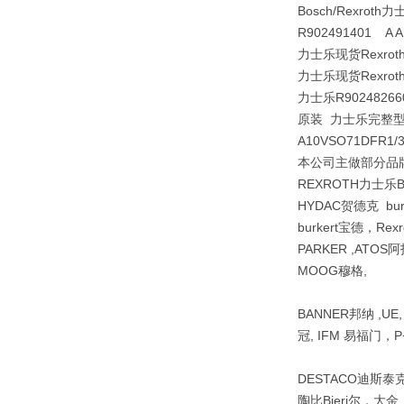
Bosch/Rexroth力
R902491401 A 
力士乐现货Rexroth
力士乐现货Rexroth
力士乐R902482660
原装 力士乐完整型号力
A10VSO71DFR1
本公司主做部分品牌R
REXROTH力士乐
HYDAC贺德克 bu
burkert宝德，Re
PARKER ,ATOS阿
MOOG穆格,
BANNER邦纳 ,UE
冠, IFM 易福门，P+
DESTACO迪斯泰克 ,
陶比Bieri尔，大