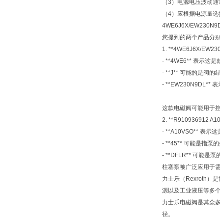
（3）电源电压波动通常
（4）应根据电源量选
4WE6J6X/EW230N9
您提到的两个产品分别
1. **4WE6J6X
- **4WE6** 表示
- **J** 可能的是
- **EW230N9
这款电磁阀可能用于
2. **R910936
- **A10VSO**
- **45** 可能是
- **DFLR** 
柱塞泵被广泛应用于
力士乐（Rexrot
源以及工业液压等多
力士乐电磁阀是其众
径。