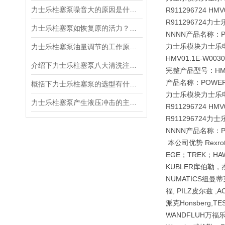
力士乐柱塞泵噪音大的原因是什么？
R911296724 HM
R911296724
力士乐柱塞泵如恢复原的活力？八大清洗注意事项
NNNN产品名称：PO
力士乐模块力士乐
力士乐柱塞泵油量调节的工作原理都有哪些呢？
HMV01.1E-W003
介绍下力士乐柱塞泵八大清洗注意事项
完整产品型号：HMV01
产品名称：POWER
概括下力士乐柱塞泵的选型有什么要求？
力士乐模块力士乐
力士乐柱塞泵产生液压冲击的主要原因
R911296724 HM
R911296724
NNNN产品名称：P
本公司优势 Rexrot
EGE；TREK；HAW
KUBLER库伯勒，杰弗
NUMATICS纽曼蒂克
福, PILZ皮尔兹 ,A
派克Honsberg,
WANDFLUH万福乐