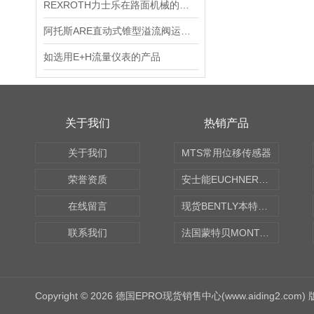
REXROTH力士乐在路面机械的应用
阿托斯ARE直动式锥型溢流阀运用参数常识
如选用E+H流量仪表的产品
关于我们
热销产品
关于我们
MTS常用位移传感器
荣誉资质
安士能EUCHNER中国现货
在线留言
现货BENTLY本特利轴向振动监测探头
联系我们
法国蒙特贝MONTABERT打壳机凿岩机Z92
Copyright © 2026 德国EPRO现货销售中心(www.aiding2.com