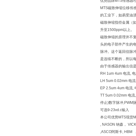
优势品牌MTS传感器
MTS磁致伸缩位移
的工业下，如易受油
磁致伸缩指些金属（如
升至1500ppm以上。
磁致伸缩的原理并不
头的电子部件产生的
脉冲。这个返回信脉
是连续不断的，所以
由于传感器的输出信
RH 1um 4um 电流, 电
LH 5um 0.02mm 
EP 2.5um 4um 电
TT 5um 0.02mm
停止)数字脉冲,PWM脉
可选9-23vd.c输入
本公司优势MTS现货MTS现
, NASON 纳森， VI
,ASCO阿斯卡, HBM 