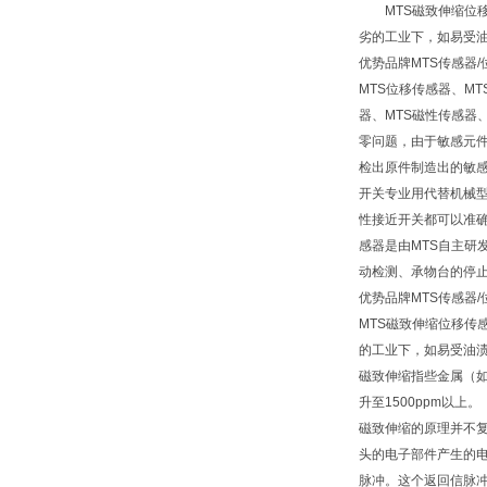
MTS磁致伸缩位移
劣的工业下，如易受
优势品牌MTS传感器
MTS位移传感器、M
器、MTS磁性传感器
零问题，由于敏感元件
检出原件制造出的敏感
开关专业用代替机械
性接近开关都可以准确无
感器是由MTS自主研
动检测、承物台的停
优势品牌MTS传感器
MTS磁致伸缩位移
的工业下，如易受油
磁致伸缩指些金属（如
升至1500ppm以上。
磁致伸缩的原理并不
头的电子部件产生的
脉冲。这个返回信脉