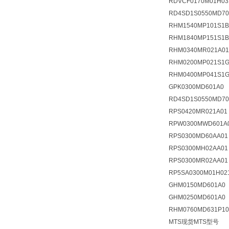
RDVCF0170M01H0
RD4SD1S0550MD70
RHM1540MP101S1
RHM1840MP151S1B
RHM0340MR021A01
RHM0200MP021S1G
RHM0400MP041S1G
GPK0300MD601A0
RD4SD1S0550MD70
RPS0420MR021A01
RPW0300MWD601A
RPS0300MD60AA01
RPS0300MH02AA01
RPS0300MR02AA01
RP5SA0300M01H02
GHM0150MD601A0
GHM0250MD601A0
RHM0760MD631P10
MTS现货MTS型号