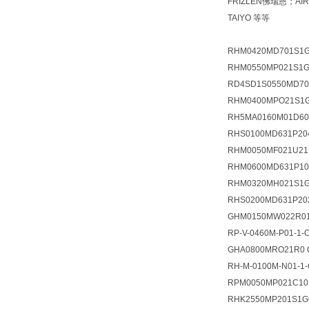
FRIZLEN佛瑞恩；
TAIYO 等等
RHM0420MD701S1G
RHM0550MP021S1G
RD4SD1S0550MD70
RHM0400MPO21S1G
RH5MA0160M01D60
RHS0100MD631P20
RHM0050MF021U21
RHM0600MD631P
RHM0320MH021S1G
RHS0200MD631P20
GHM0150MW022R0
RP-V-0460M-P01-1-
GHA0800MRO21R0 
RH-M-0100M-N01-1
RPM0050MP021C10
RHK2550MP201S1G