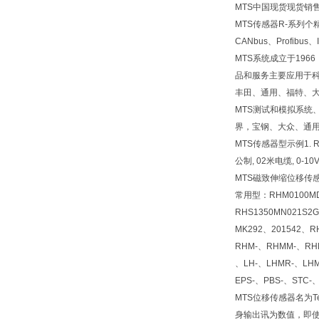
MTS中国现货现货销售
MTS传感器R-系列
CANbus、Profib
MTS系统成立于19
品和服务主要应用于
丰田、通用、福特、
MTS测试和模拟系统
界，宝钢、大众、通用
MTS传感器型示例1. RHM
公制, 02米电缆, 0-10
MTS磁致伸缩位移传感
常用型：RHM0100MD6
RHS1350MN021S2
MK292、201542、R
RHM-、RHMM-、RHM
、LH-、LHMR-、LHM
EPS-、PBS-、STC-
MTS位移传感器名为
身输出讯为数值，即使