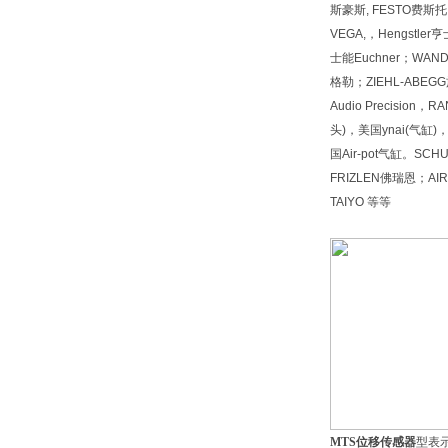
斯豪斯, FESTO费斯托, 
VEGA,，Hengstl
士能Euchner；WAN
格勒；ZIEHL-ABEGG施乐佰
Audio Precision
头)，美国ynai(气缸)
国Air-pot气缸。SCH
FRIZLEN佛瑞恩；
TAIYO 等等
MTS位移传感器
型表示