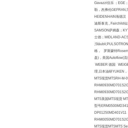
Gavazzi佳乐 ；EGE
勒，杰弗伦GEFRAN,SU
HEIDENHAIN海德汉 
迪斯泰克 , Fairchi
SAMSON萨姆森；KYT
士德；MIDLAND-ACS；
;Stäubli;PULSOTR
格， 罗斯蒙特Rosemoun
盘)，美国Autoflow
WEBER 德国 WEIG
理,日本油研YUKEN，
MTS现货MTSRH-M-09
RHM0930MD701S2
RHM0930MD701S2
MTS美国MTS现货 MTS
型号ERM0500MD341
DP01250MD401V1
RHM0050MD701S2G
MTS现货MTSMTS S