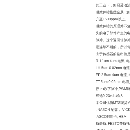
的工业下，如易受油
磁致伸缩指些金属（如
升至1500ppm以上。
磁致伸缩的原理并不
头的电子部件产生的
脉冲。这个返回信脉
是连续不断的，所以
由于传感器的输出信
RH 1um 4um 电流, 电
LH 5um 0.02mm 
EP 2.5um 4um 电
TT 5um 0.02mm
停止)数字脉冲,PWM脉
可选9-23vd.c输入
本公司优势MTS现货MTS现
, NASON 纳森， VI
,ASCO阿斯卡, HBM 
斯豪斯, FESTO费斯托, 