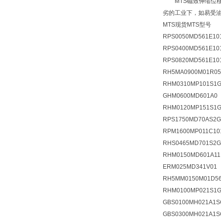
MTS磁致伸缩位移
劣的工业下，如易受
MTS现货MTS型号
RPS0050MD561E10
RPS0400MD561E10
RPS0820MD561E10
RH5MA0900M01R05
RHM0310MP101S1G
GHM0600MD601A0
RHM0120MP151S1G
RPS1750MD70AS2G
RPM1600MP011C1
RHS0465MD701S2
RHM0150MD601A1
ERM025MD341V01
RH5MM0150M01D56
RHM0100MP021S1G
GBS0100MH021A1S
GBS0300MH021A1S