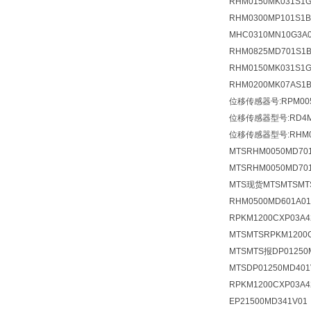
RHM0150MK031S
RHM0300MP101S
MHC0310MN10G3
RHM0825MD701S
RHM0150MK031S
RHM0200MK07AS
位移传感器号:RPM005
位移传感器型号:RD4MD
位移传感器型号:RHM007
MTSRHM0050MD701
MTSRHM0050MD70
MTS现货MTSMTSM
RHM0500MD601A0
RPKM1200CXP03
MTSMTSRPKM120
MTSMTS报DP01250
MTSDP01250MD4
RPKM1200CXP03A
EP21500MD341V