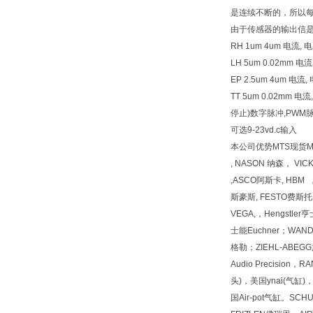
是连续不断的，所以
由于传感器的输出信
RH 1um 4um 电流, 电
LH 5um 0.02mm 
EP 2.5um 4um 电
TT 5um 0.02mm
停止)数字脉冲,PWM脉
可选9-23vd.c输入
本公司优势MTS现货MTS现
, NASON 纳森， VI
,ASCO阿斯卡, HBM 
斯豪斯, FESTO费斯托, 
VEGA,，Hengstl
士能Euchner；WAN
格勒；ZIEHL-ABEGG施乐佰
Audio Precision
头)，美国ynai(气缸)
国Air-pot气缸。SCH