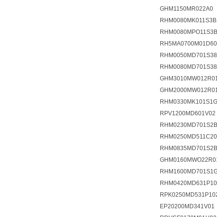
GHM1150MR022A0
RHM0080MK011S3B
RHM0080MPO11S3B
RH5MA0700M01D60
RHM0050MD701S38
RHM0080MD701S38
GHM3010MW012R0
GHM2000MW012R0
RHM0330MK101S1G
RPV1200MD601V02
RHM0230MD701S2B
RHM0250MD511C20
RHM0835MD701S2B
GHM0160MWO22R0
RHM1600MD701S1G
RHM0420MD631P1
RPK0250MD531P10
EP20200MD341V0