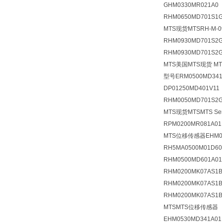
GHM0330MR021A0
RHM0650MD701S1G
MTS现货MTSRH-M-09
RHM0930MD701S2
RHM0930MD701S2
MTS美国MTS现货 MTS
型号ERM0500MD341
DP01250MD401V1
RHM0050MD701S2G
MTS现货MTSMTS S
RPM0200MR081A
MTS位移传感器EHM05
RH5MA0500M01D
RHM0500MD601A0
RHM0200MK07AS
RHM0200MK07AS1
RHM0200MK07AS1
MTSMTS位移传感器 
EHM0530MD341A