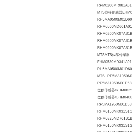
RPM0200MR081A
MTS位移传感器EHM05
RH5MA0500M01D
RHM0500MD601A0
RHM0200MK07AS
RHM0200MK07AS1
RHM0200MK07AS1
MTSMTS位移传感器 
EHM0530MD341A
RH5MA0500M01D6
MTS RP5MA195
RP5MA1950M01D5
位移传感器/RHM0825
位移传感器/GHM0400
RP5MA1950M01D58
RHM0150MK031S
RHM0825MD701S1
RHM0150MK031S