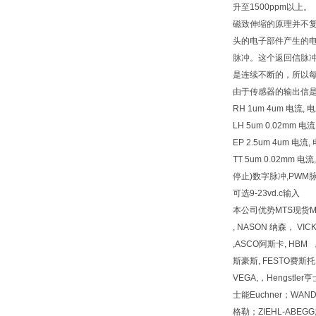
升至1500ppm以上。
磁致伸缩的原理并不
头的电子部件产生的
脉冲。这个返回信脉
是连续不断的，所以
由于传感器的输出信
RH 1um 4um 电流, 电
LH 5um 0.02mm 
EP 2.5um 4um 电
TT 5um 0.02mm
停止)数字脉冲,PWM脉
可选9-23vd.c输入
本公司优势MTS现货MTS现
, NASON 纳森， VI
,ASCO阿斯卡, HBM 
斯豪斯, FESTO费斯托, 
VEGA,，Hengstl
士能Euchner；WAN
格勒；ZIEHL-ABEGG施乐佰