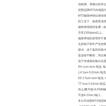
动检测、承物台的停
优势品牌MTS传感器
MTS磁致伸缩位移
的工业下，如易受油
磁致伸缩指些金属（如
升至1500ppm以上。
磁致伸缩的原理并不
头的电子部件产生的
脉冲。这个返回信脉
是连续不断的，所以
由于传感器的输出信
RH 1um 4um 电流, 电
LH 5um 0.02mm 
EP 2.5um 4um 电
TT 5um 0.02mm
停止)数字脉冲,PWM脉
可选9-23vd.c输入
本公司优势MTS现货MTS现