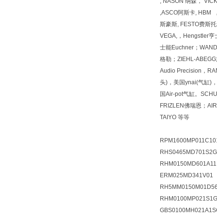
, NASON 纳森， VI
,ASCO阿斯卡, HBM 
斯豪斯, FESTO费斯托, 
VEGA,，Hengstl
士能Euchner；WAN
格勒；ZIEHL-ABEGG施乐佰
Audio Precision
头)，美国ynai(气缸)
国Air-pot气缸。SCH
FRIZLEN佛瑞恩；
TAIYO 等等
RPM1600MP011C1
RHS0465MD701S2
RHM0150MD601A1
ERM025MD341V01
RH5MM0150M01D56
RHM0100MP021S1G
GBS0100MH021A1S