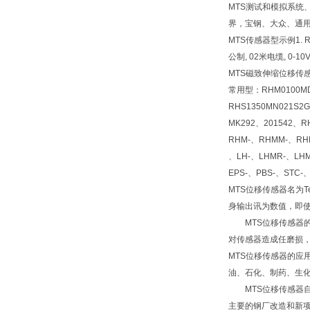
MTS测试和模拟系统
界，宝钢、大众、通用
MTS传感器型示例1. RHM
公制, 02米电缆, 0-10
MTS磁致伸缩位移传感
常用型：RHM0100MD6
RHS1350MN021S2
MK292、201542、R
RHM-、RHMM-、RHM
、LH-、LHMR-、LHM
EPS-、PBS-、STC-
MTS位移传感器名为
身输出讯为数值，即使
MTS位移传感器的
对传感器造成任磨损，
MTS位移传感器的
油、石化、制药、生
MTS位移传感器自
主要的钢厂改造和新