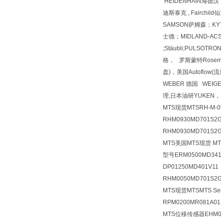
HEIDENHAIN海德汉 
迪斯泰克 , Fairchi
SAMSON萨姆森；KYT
士德；MIDLAND-ACS；
;Stäubli;PULSOTR
格， 罗斯蒙特Rosemoun
盘)，美国Autoflow
WEBER 德国 WEIG
理,日本油研YUKEN，
MTS现货MTSRH-M-09
RHM0930MD701S2
RHM0930MD701S2
MTS美国MTS现货 MTS
型号ERM0500MD341
DP01250MD401V1
RHM0050MD701S2G
MTS现货MTSMTS S
RPM0200MR081A
MTS位移传感器EHM05