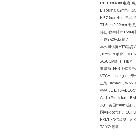
RH 1um 4um 电流, 电
LH 5um 0.02mm 
EP 2.5um 4um 电
TT 5um 0.02mm
停止)数字脉冲,PWM脉
可选9-23vd.c输入
本公司优势MTS现货MTS现
, NASON 纳森， VI
,ASCO阿斯卡, HBM 
斯豪斯, FESTO费斯托, 
VEGA,，Hengstl
士能Euchner；WAN
格勒；ZIEHL-ABEGG施乐佰
Audio Precision
头)，美国ynai(气缸)
国Air-pot气缸。SCH
FRIZLEN佛瑞恩；
TAIYO 等等