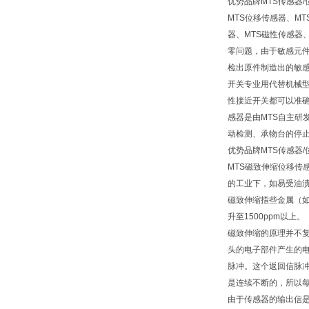
优势品牌MTS传感器
MTS位移传感器、M
器、MTS磁性传感器
零问题，由于敏感元件
检出原件制造出的敏感
开关专业用代替机械
性接近开关都可以准确无
感器是由MTS自主研
动检测、承物台的停
优势品牌MTS传感器
MTS磁致伸缩位移
的工业下，如易受油
磁致伸缩指些金属（如
升至1500ppm以上。
磁致伸缩的原理并不
头的电子部件产生的
脉冲。这个返回信脉
是连续不断的，所以
由于传感器的输出信