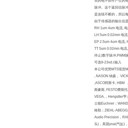
头的电子部件产生的
脉冲。这个返回信脉
是连续不断的，所以
由于传感器的输出信
RH 1um 4um 电流, 电
LH 5um 0.02mm 
EP 2.5um 4um 电
TT 5um 0.02mm
停止)数字脉冲,PWM脉
可选9-23vd.c输入
本公司优势MTS现货MTS现
, NASON 纳森， VI
,ASCO阿斯卡, HBM 
斯豪斯, FESTO费斯托, 
VEGA,，Hengstl
士能Euchner；WAN
格勒；ZIEHL-ABEGG施乐佰
Audio Precision
头)，美国ynai(气缸)