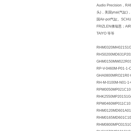
Audio Precision
头)，美国ynai(气缸)
国Air-pot气缸。SCH
FRIZLEN佛瑞恩；
TAIYO 等等
RHM0320MH021S1G
RHS0200MD631P20
GHM0150MW022R0
RP-V-0460M-P01-1-
GHA0800MRO21R0 
RH-M-0100M-N01-1
RPM0050MP021C10
RHK2550MP201S1G
RPM0460MP011C10
RHM0120MD601A01
RHM0165MD601C10
RHM0800MPO31S1G