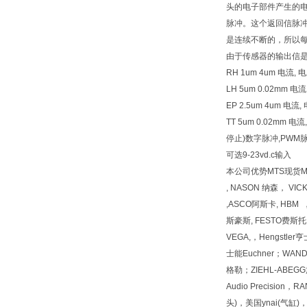
头的电子部件产生的
脉冲。这个返回信脉
是连续不断的，所以
由于传感器的输出信
RH 1um 4um 电流, 电
LH 5um 0.02mm 
EP 2.5um 4um 电
TT 5um 0.02mm
停止)数字脉冲,PWM脉
可选9-23vd.c输入
本公司优势MTS现货MTS现
, NASON 纳森， VI
,ASCO阿斯卡, HBM 
斯豪斯, FESTO费斯托, 
VEGA,，Hengstl
士能Euchner；WAN
格勒；ZIEHL-ABEGG施乐佰
Audio Precision
头)，美国ynai(气缸)