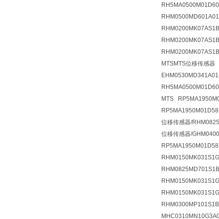
RH5MA0500M01D
RHM0500MD601A0
RHM0200MK07AS
RHM0200MK07AS1
RHM0200MK07AS1
MTSMTS位移传感器 
EHM0530MD341A
RH5MA0500M01D6
MTS RP5MA195
RP5MA1950M01D5
位移传感器/RHM0825
位移传感器/GHM0400M
RP5MA1950M01D58
RHM0150MK031S
RHM0825MD701S1
RHM0150MK031S
RHM0150MK031S
RHM0300MP101S
MHC0310MN10G3