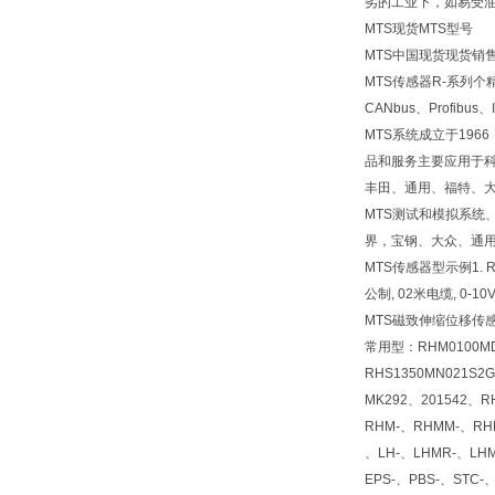
劣的工业下，如易受
MTS现货MTS型号
MTS中国现货现货销售
MTS传感器R-系列
CANbus、Profib
MTS系统成立于19
品和服务主要应用于
丰田、通用、福特、
MTS测试和模拟系统
界，宝钢、大众、通用
MTS传感器型示例1. RHM
公制, 02米电缆, 0-10
MTS磁致伸缩位移传感
常用型：RHM0100MD6
RHS1350MN021S2
MK292、201542、R
RHM-、RHMM-、RHM
、LH-、LHMR-、LHM
EPS-、PBS-、STC-