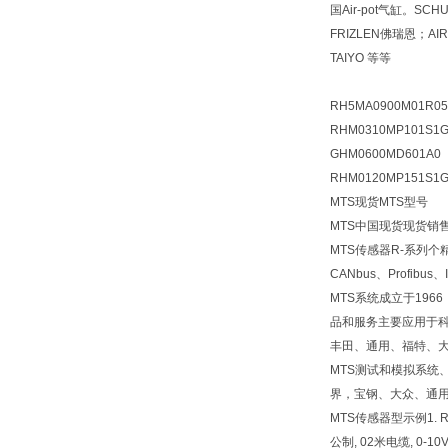
国Air-pot气缸。SCH
FRIZLEN佛瑞恩；
TAIYO 等等
RH5MA0900M01R05
RHM0310MP101S1G
GHM0600MD601A0
RHM0120MP151S1G
MTS现货MTS型号
MTS中国现货现货销售
MTS传感器R-系列
CANbus、Profib
MTS系统成立于19
品和服务主要应用于
丰田、通用、福特、
MTS测试和模拟系统
界，宝钢、大众、通用
MTS传感器型示例1. RHM
公制, 02米电缆, 0-10