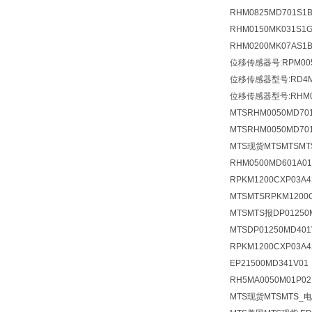
RHM0825MD701S
RHM0150MK031S
RHM0200MK07AS
位移传感器号:RPM005
位移传感器型号:RD4MD
位移传感器型号:RHM007
MTSRHM0050MD701
MTSRHM0050MD70
MTS现货MTSMTSM
RHM0500MD601A0
RPKM1200CXP03
MTSMTSRPKM120
MTSMTS报DP01250
MTSDP01250MD4
RPKM1200CXP03A
EP21500MD341V
RH5MA0050M01P02
MTS现货MTSMTS_电