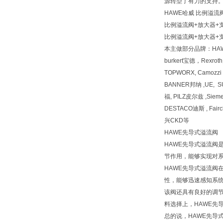
源转型了有力的支持
HAWE哈威 比例溢流阀
比例溢流阀+放大器+支架PM
比例溢流阀+放大器+支架PM
本主做部分品牌：HA
burkert宝德，Rexr
TOPWORX, Camozz
BANNER邦纳 ,UE, 
福, PILZ皮尔兹 ,Siem
DESTACO迪斯 , Fai
兴CKD等
HAWE先导式溢流阀
HAWE先导式溢流
节作用，能够实现对
HAWE先导式溢流
性，能够迅速感知系
该阀还具有良好的调
料选择上，HAWE先
总的说，HAWE先