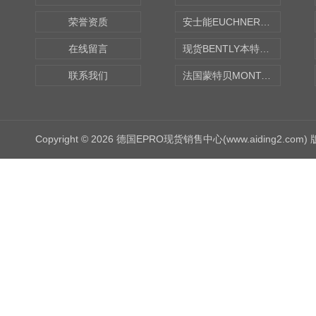
荣誉资质
安士能EUCHNER中国现货
在线留言
现货BENTLY本特利轴向振动监测探头
联系我们
法国蒙特贝MONTABERT打壳机凿岩机Z92
Copyright © 2026 德国EPRO现货销售中心(www.aiding2.com