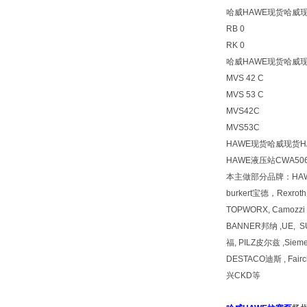
哈威HAWE现货哈威现
RB 0
RK 0
哈威HAWE现货哈威现
MVS 42 C
MVS 53 C
MVS42C
MVS53C
HAWE现货哈威现货H
HAWE液压站CWA5064
本主做部分品牌：HA
burkert宝德，Rexr
TOPWORX, Camozz
BANNER邦纳 ,UE, 
福, PILZ皮尔兹 ,Siem
DESTACO迪斯 , Fai
兴CKD等