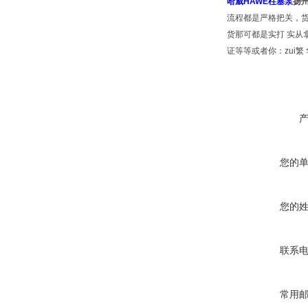
哈威HAWE柱塞泵
扬州
流程都是严格把关，货
货那可都是实打 实从
证等等或者你：zui繁
您的
您的
联系
常用