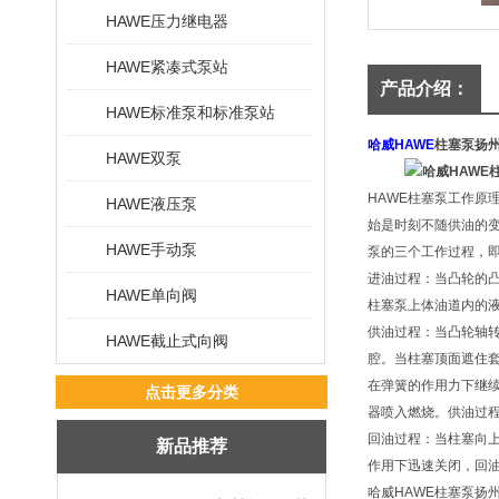
HAWE压力继电器
HAWE紧凑式泵站
产品介绍：
HAWE标准泵和标准泵站
哈威HAWE
柱塞泵扬州
HAWE双泵
HAWE柱塞泵工作原
HAWE液压泵
始是时刻不随供油的
HAWE手动泵
泵的三个工作过程，
进油过程：当凸轮的
HAWE单向阀
柱塞泵上体油道内的
供油过程：当凸轮轴
HAWE截止式向阀
腔。当柱塞顶面遮住套
在弹簧的作用力下继
点击更多分类
器喷入燃烧。供油过
回油过程：当柱塞向
新品推荐
作用下迅速关闭，回
哈威HAWE柱塞泵扬州