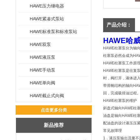
HAWE压力继电器
HAWE紧凑式泵站
产品介绍：
HAWE标准泵和标准泵站
HAWE哈
HAWE双泵
HAWE柱塞泵分为轴
柱塞泵必然会成为HA
HAWE液压泵
HAWE柱塞泵工作原
HAWE手动泵
HAWE柱塞泵是往
时，阀打开，液体进
HAWE单向阀
带滑靴结构的轴向HA
回，完成吸排油过程
HAWE截止式向阀
HAWE柱塞泵的维护
斜盘式轴向HAWE
点击更多分类
油盘是轴向HAWE
配油盘的设计液压压紧力
新品推荐
常见故障理
1．液压泵输出流量不