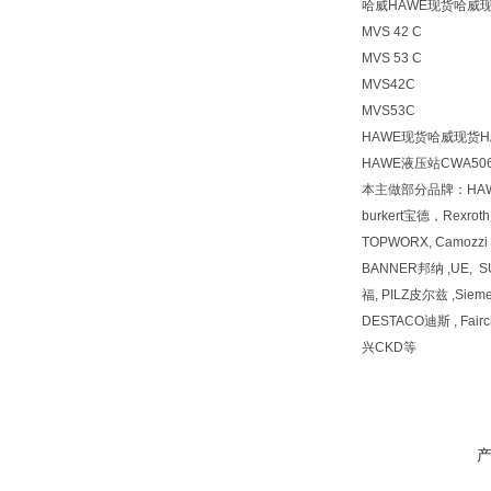
哈威HAWE现货哈威现
MVS 42 C
MVS 53 C
MVS42C
MVS53C
HAWE现货哈威现货H
HAWE液压站CWA5064
本主做部分品牌：HA
burkert宝德，Rexr
TOPWORX, Camozz
BANNER邦纳 ,UE, 
福, PILZ皮尔兹 ,Siem
DESTACO迪斯 , Fai
兴CKD等