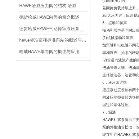
(2)输出压力过
HAWE哈威压力阀的结构|哈威
若回路负载持续上升
zui大压力过，应调整
德货哈威HAWE向阀的简介概述
5．振动和噪声
德货哈威HAWE气动操纵液压泵的应用
振动和噪声是同时出
(1)机械振动和噪声
hawe标准泵和标准泵站的概述与主要参数
如泵轴和电机轴不同
哈威HAWE单向阀的概述与应用
率和噪声。如泵的转
(2)管道内液流产生的
进油管道太细、进油
选择滤油器、油管和
6．液压泵过热
液压泵过度发热有两
的液压能损失转为热
温过和泵体过热。
7．漏油
HAWE柱塞泵漏油主
泵的外接油管松动，管
现在生产HAWE柱