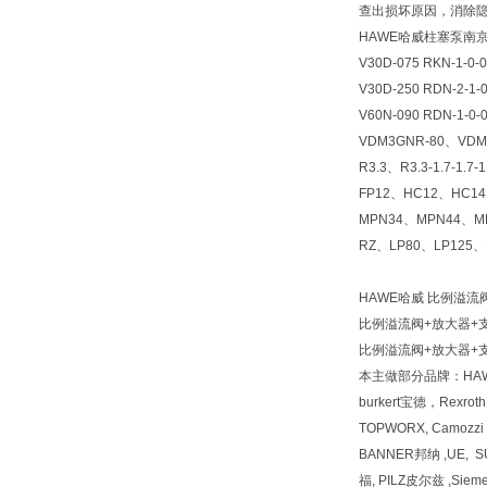
查出损坏原因，消除
HAWE哈威柱塞泵南
V30D-075 RKN-1-0-
V30D-250 RDN-2-1-
V60N-090 RDN-1-0
VDM3GNR-80、VDM4
R3.3、R3.3-1.7-1.7-
FP12、HC12、HC1
MPN34、MPN44、M
RZ、LP80、LP125、
HAWE哈威 比例溢流阀
比例溢流阀+放大器+支架PM
比例溢流阀+放大器+支架PM
本主做部分品牌：HAW
burkert宝德，Rexr
TOPWORX, Camozz
BANNER邦纳 ,UE, 
福, PILZ皮尔兹 ,Siem