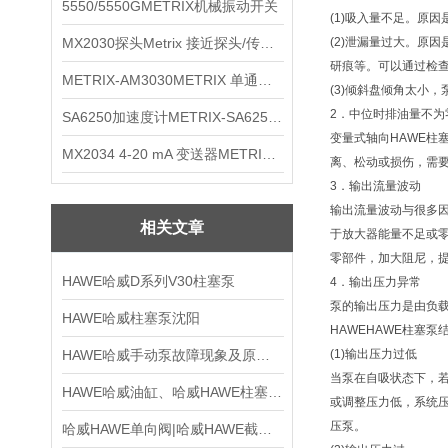
5550/5550GMETRIX机械振动开关
(1)吸入量不足。原
MX2030探头Metrix 接近探头/传感器
(2)泄漏量过大。原
研痕等。可以通过检
METRIX-AM3030METRIX 单通道报警监视器
(3)倾斜盘倾角太小
2．中位时排油量不为
SA6250加速度计METRIX-SA6250 频加速度计
变量式轴向HAWE
MX2034 4-20 mA 变送器METRIXMX2034 4-20变送器
离、松动或损伤，需
3．输出流量波动
输出流量波动与很多
相关文章
于放大器能量不足或
零部件，加大阻尼，
HAWE哈威D系列V30柱塞泵
4．输出压力异常
泵的输出压力是由负
HAWE哈威柱塞泵沈阳
HAWEHAWE柱塞
HAWE哈威手动泵故障现象及原因分析
(1)输出压力过低
当泵在自吸状态下，
HAWE哈威油缸、哈威HAWE柱塞泵|哈威HAWE
或调整压力低，系统
压泵。
哈威HAWE单向阀|哈威HAWE截止阀