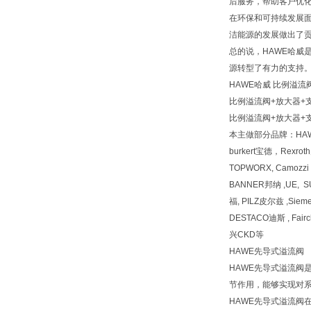
后服务，帮助客户优
在环保和可持续发展
洁能源的发展做出了
总的说，HAWE哈
源转型了有力的支持
HAWE哈威 比例溢流阀
比例溢流阀+放大器+支架PM
比例溢流阀+放大器+支架PM
本主做部分品牌：HA
burkert宝德，Rexr
TOPWORX, Camozz
BANNER邦纳 ,UE, 
福, PILZ皮尔兹 ,Siem
DESTACO迪斯 , Fai
兴CKD等
HAWE先导式溢流阀
HAWE先导式溢流
节作用，能够实现对
HAWE先导式溢流