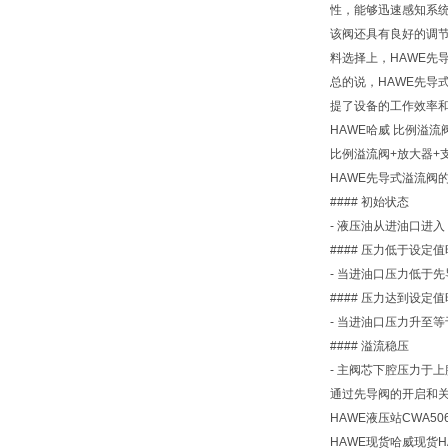
性，能够迅速感知系
该阀还具有良好的调
料选择上，HAWE先
总的说，HAWE先
提了设备的工作效率
HAWE哈威 比例溢流阀
比例溢流阀+放大器+支架PM
HAWE先导式溢流阀
#### 初始状态
- 液压油从进油口进
#### 压力低于设定值
- 当进油口压力低于
#### 压力达到设定值
- 当进油口压力升至
#### 溢流稳压
- 主阀芯下腔压力于
通过先导阀的开启和
HAWE液压站CWA5064
HAWE现货哈威现货H