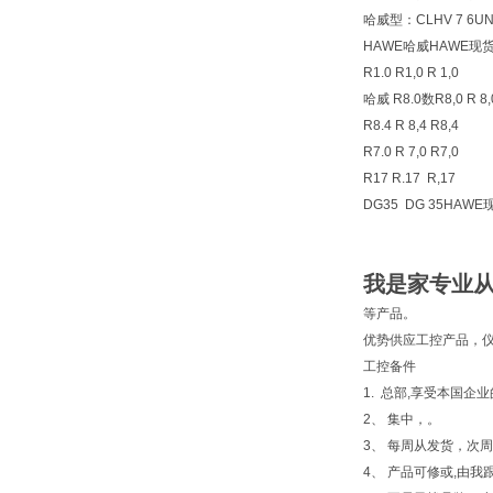
哈威型：CLHV 7 6UNF
HAWE哈威HAWE现
R1.0 R1,0 R 1,0
哈威 R8.0数R8,0 R 8,
R8.4 R 8,4 R8,4
R7.0 R 7,0 R7,0
R17 R.17 R,17
DG35 DG 35HA
我是家专业
等产品。
优势供应工控产品，仪
工控备件
1. 总部,享受本国
2、 集中，。
3、 每周从发货，次周
4、 产品可修或,由我