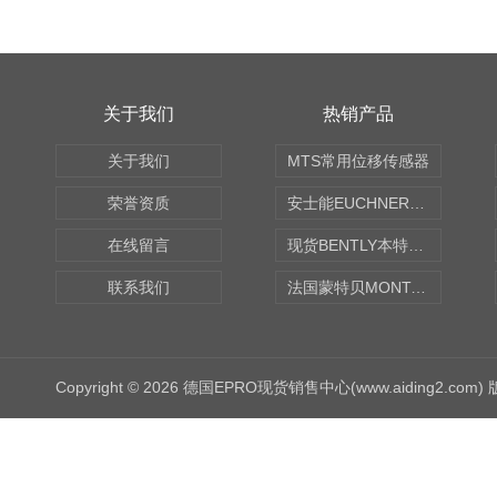
关于我们
热销产品
关于我们
MTS常用位移传感器
荣誉资质
安士能EUCHNER中国现货
在线留言
现货BENTLY本特利轴向振动监测探头
联系我们
法国蒙特贝MONTABERT打壳机凿岩机Z92
Copyright © 2026 德国EPRO现货销售中心(www.aiding2.com