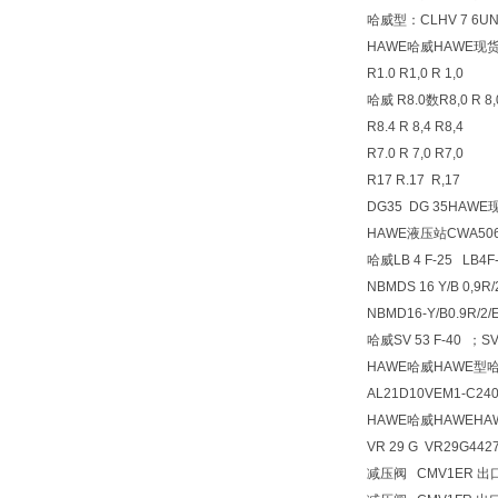
哈威型：CLHV 7 6UNF
HAWE哈威HAWE现
R1.0 R1,0 R 1,0
哈威 R8.0数R8,0 R 8,
R8.4 R 8,4 R8,4
R7.0 R 7,0 R7,0
R17 R.17 R,17
DG35 DG 35HA
HAWE液压站CWA5064
哈威LB 4 F-25 L
NBMDS 16 Y/B 0,9R
NBMD16-Y/B0.9
哈威SV 53 F-40 ；SV
HAWE哈威HAWE型
AL21D10VEM1-C240/2
HAWE哈威HAWEH
VR 29 G VR29G442
减压阀 CMV1ER 出口压