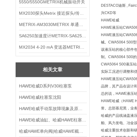
5550/5550GMETRIX机械振动开关
DESTACO迪斯 , Fai
MX2030探头Metrix 接近探头/传感器
兴CKD等
HAWE哈威
METRIX-AM3030METRIX 单通道报警监视器
HAWE液压站CWA5064
HAWE液压站CWA
SA6250加速度计METRIX-SA6250 频加速度计
械。CWA5064 
MX2034 4-20 mA 变送器METRIXMX2034 4-20变送器
该液压站的核心部件
制。CWA5064 
CWA5064 S0
相关文章
实际工况进行调整和
HAWE液压站CWA
HAWE哈威D系列V30柱塞泵
品牌，其产品在设计
总的说，HAWE液压
HAWE哈威柱塞泵沈阳
HAWE哈威（HAWE
HAWE哈威手动泵故障现象及原因分析
誉。总部慕尼黑，业
哈威的产品线涵盖液
HAWE哈威油缸、哈威HAWE柱塞泵|哈威HAWE
舶、风力发电、冶金
哈威注重技术创新和
哈威HAWE单向阀|哈威HAWE截止阀