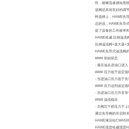
性，能够迅速感知系
该阀还具有良好的调
料选择上，HAWE先
总的说，HAWE先
提了设备的工作效率
HAWE哈威 比例溢流阀
比例溢流阀+放大器+支架PM
HAWE先导式溢流阀
#### 初始状态
- 液压油从进油口进
#### 压力低于设定值
- 当进油口压力低于
#### 压力达到设定值
- 当进油口压力升至
#### 溢流稳压
- 主阀芯下腔压力于
通过先导阀的开启和
HAWE液压站CWA5064
HAWE现货哈威现货H