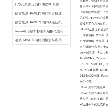
后服务，帮助客户优
HAWE哈威压力阀的结构|哈威
在环保和可持续发展
洁能源的发展做出了
德货哈威HAWE向阀的简介概述
总的说，HAWE哈
德货哈威HAWE气动操纵液压泵的应用
源转型了有力的支持
HAWE哈威 比例溢流阀
hawe标准泵和标准泵站的概述与主要参数
比例溢流阀+放大器+支架PM
哈威HAWE单向阀的概述与应用
比例溢流阀+放大器+支架PM
本主做部分品牌：HA
burkert宝德，Rexr
TOPWORX, Camozz
BANNER邦纳 ,UE, 
福, PILZ皮尔兹 ,Siem
DESTACO迪斯 , Fai
兴CKD等
HAWE先导式溢流阀
HAWE先导式溢流
节作用，能够实现对
HAWE先导式溢流