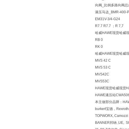
向阀_比例多路向阀总成P
液压马达_BMR-400-P
EM31V-3/4-G24
R7.7 R7.7 ；R 7,7
哈威HAWE现货哈威现
RB 0
RK 0
哈威HAWE现货哈威现
MVS 42 C
MVS 53 C
MVS42C
MVS53C
HAWE现货哈威现货H
HAWE液压站CWA5064
本主做部分品牌：HA
burkert宝德，Rexr
TOPWORX, Camozz
BANNER邦纳 ,UE, 