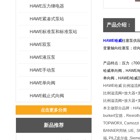
HAWE压力继电器
HAWE紧凑式泵站
产品介绍：
HAWE标准泵和标准泵站
HAWE哈威
柱塞泵供应
HAWE双泵
变量轴向柱塞泵；径
HAWE液压泵
产品特点：压力（700
HAWE手动泵
哈威单向阀，HAWE/
单向阀，HAWE/哈威
HAWE单向阀
HAWE哈威 比例溢流阀
比例溢流阀+放大器+支架PM
HAWE截止式向阀
比例溢流阀+放大器+支架PM
本主做部分品牌：HAW
点击更多分类
burkert宝德，Rexr
TOPWORX, Camozz
新品推荐
BANNER邦纳 ,UE, 
福, PILZ皮尔兹 ,Siem