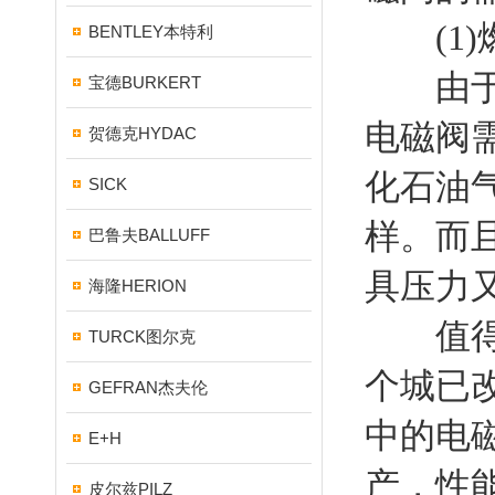
(1)
BENTLEY本特利
由于中
宝德BURKERT
电磁阀
贺德克HYDAC
化石油
SICK
样。而且
巴鲁夫BALLUFF
具压力又
海隆HERION
值得提
TURCK图尔克
个城已
GEFRAN杰夫伦
中的电
E+H
产，性
皮尔兹PILZ