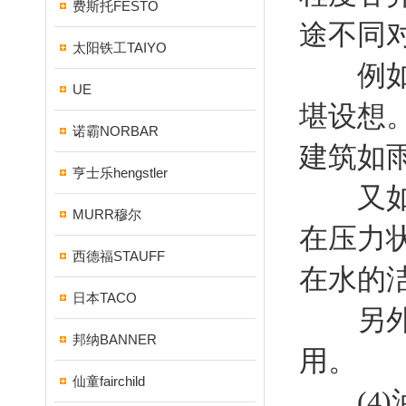
费斯托FESTO
途不同
太阳铁工TAIYO
例如，
UE
堪设想
诺霸NORBAR
建筑如
亨士乐hengstler
又如，
MURR穆尔
在压力
西德福STAUFF
在水的
日本TACO
另外喷
邦纳BANNER
用。
仙童fairchild
(4)