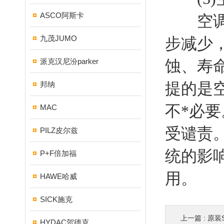
ASCO阿斯卡
空调分
九茂JUMO
步减少
派克汉尼汾parker
蚀、寿
提的是
邦纳
不*必
MAC
受谴责
PILZ皮尔兹
统的影
P+F倍加福
用。
HAWE哈威
SICK施克
上一篇 :
原装
HYDAC贺德克