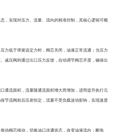
态，实现对压力、流量、流向的精准控制，其核心逻辑可概
压力低于弹簧设定力时，阀芯关闭，油液正常流通；当压力
定。减压阀则通过出口压力反馈，自动调节阀芯开度，确保出
口通流面积，流量随通流面积增大而增加，进而提升执行元
确保节流阀前后压差恒定，流量不受负载波动影响，实现速度
推动阀芯移动，切换油口连通状态，改变油液流向；断电