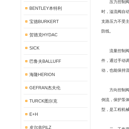
压力控制阀是
BENTLEY本特利
时，溢流阀自
宝德BURKERT
支路压力不受
防线。
贺德克HYDAC
SICK
流量控制阀是
件，通过手动
巴鲁夫BALLUFF
动，也能保持
海隆HERION
GEFRAN杰夫伦
方向控制阀是
倒流，保护泵
TURCK图尔克
型，是工程机
E+H
皮尔兹PILZ