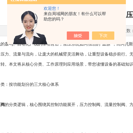
欢迎您！
流体控制关键配件，阿托斯液压
来自局域网的朋友！有什么可以帮
助您的吗？
更新时间：2026-05-27 点击次数
轰鸣、自动化产线的律动背后，液压系统如同强劲的“血脉”，而阿托斯液
着压力、流量与流向，让庞大的机械臂灵活舞动，让重型设备稳步前行。
运转。本文将从核心分类、工作原理到应用场景，带您读懂设备的基础知
：按功能划分的三大核心体系
压阀
的分类逻辑，核心围绕其控制功能展开，压力控制阀、流量控制阀、