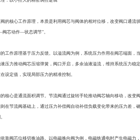
：以小控大的精密调控逻辑
的核心工作原理，本质是利用阀芯与阀体的相对位移，改变阀口通流状
—阀芯动作—状态调节”。
工作原理基于压力反馈。以溢流阀为例，系统压力作用在阀芯端面，当
油液压力推动阀芯压缩弹簧，阀口开启，多余油液溢流，维持系统压力稳
定在设定值，实现局部压力的精准控制。
核心是通流面积调节。节流阀通过旋转手轮推动阀芯轴向移动，改变阀
阀则在节流阀基础上，通过压力补偿阀自动补偿负载变化带来的压力差，
制。
靠阀芯位移切换油路。以电磁换向阀为例，电磁铁通电时产生电磁力，