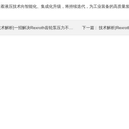
随着液压技术向智能化、集成化升级，将持续迭代，为工业装备的高质量
术解析|一招解决Rexroth齿轮泵压力不稳难题
下一篇 :
技术解析|Rexro