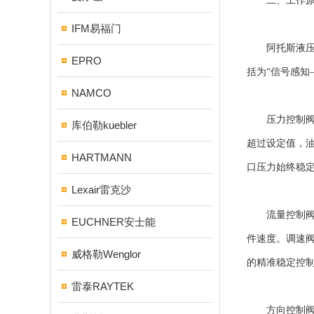
二、工作原理
IFM易福门
阿托斯液压阀
EPRO
括为“信号感知
NAMCO
压力控制阀的
库伯勒kuebler
超过设定值，
HARTMANN
口压力始终稳
Lexair雷克沙
流量控制阀的
EUCHNER安士能
件速度。调速
威格勒Wenglor
的精准稳定控
雷泰RAYTEK
方向控制阀依