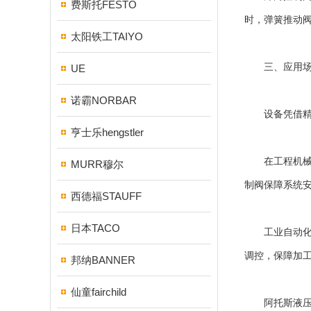
费斯托FESTO
时，弹簧推动
太阳铁工TAIYO
三、应用场景
UE
诺霸NORBAR
设备凭借精准
亨士乐hengstler
在工程机械领
MURR穆尔
制阀保障系统
西德福STAUFF
日本TACO
工业自动化领
调控，保障加
邦纳BANNER
仙童fairchild
阿托斯液压阀