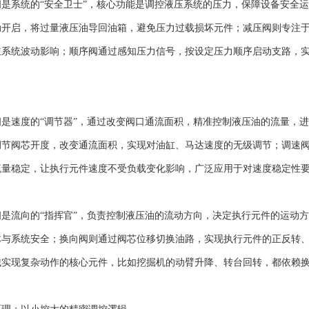
系统的“安全卫士”，核心功能是调控液压系统的压力，保障设备安全运
动开启，将过量液压油导回油箱，避免压力过载损坏元件；减压阀则专注
主系统波动影响；顺序阀通过感知压力信号，按设定压力顺序启动支路，
速度的“调节器”，通过改变阀口通流面积，精准控制液压油的流量，进
调节阀芯开度，改变通流面积，实现对油缸、马达速度的无级调节；调速
流量稳定，让执行元件速度不受负载变化影响，广泛应用于对速度稳定性
流向的“指挥官”，负责控制液压油的流动方向，决定执行元件的运动方
体与系统安全；换向阀则通过阀芯位移切换油路，实现执行元件的正反转
械实现复杂动作的核心元件，比如挖掘机的动臂升降、转台回转，都依赖