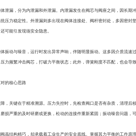
泄漏，分为内泄漏和外泄漏。内泄漏发生在阀芯与阀座之间，因长期冲
系统压力稳定性。外泄漏则多出现在阀体连接处、阀杆密封处，多因密封
，还可能引发现场安全隐患。
振动与噪音，运行时发出异常声响，伴随明显振动。这多因介质流速过
，压力频繁冲击阀芯，打破力平衡状态；此外，弹簧刚度不匹配，也会导
对的核心思路
，关键在于精准溯源。压力失控时，先检查阀口是否有杂质，清理后校
，磨损严重的及时研磨或更换，松动的连接件重新紧固；振动噪音问题，
虽结构精巧，却承载着工业生产的安全底线。掌握其力平衡的工作原理