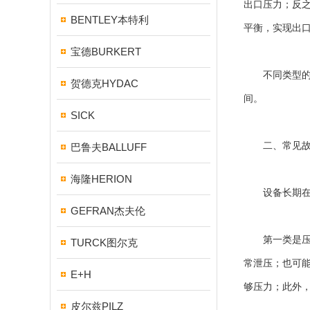
出口压力；反
BENTLEY本特利
平衡，实现出
宝德BURKERT
不同类型的设
贺德克HYDAC
间。
SICK
二、常见故
巴鲁夫BALLUFF
海隆HERION
设备长期在高
GEFRAN杰夫伦
第一类是压力
TURCK图尔克
常泄压；也可
E+H
够压力；此外
皮尔兹PILZ