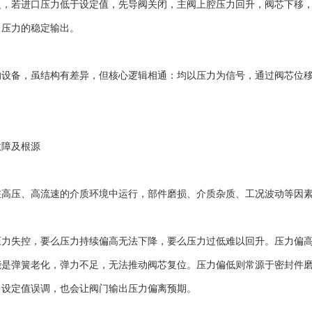
之，若进口压力低于设定值，先导阀关闭，主阀上腔压力回升，阀芯下移
口压力的稳定输出。
备，虽结构有差异，但核心逻辑相通：均以压力为信号，通过阀芯位移
障及根源
压、高流速的介质环境中运行，部件磨损、介质杂质、工况波动等因素
失控，要么压力持续偏高无法下降，要么压力过低难以回升。压力偏高
能是弹簧老化，弹力不足，无法推动阀芯复位。压力偏低则常源于密封件
，设定值误调，也会让阀门输出压力偏离预期。