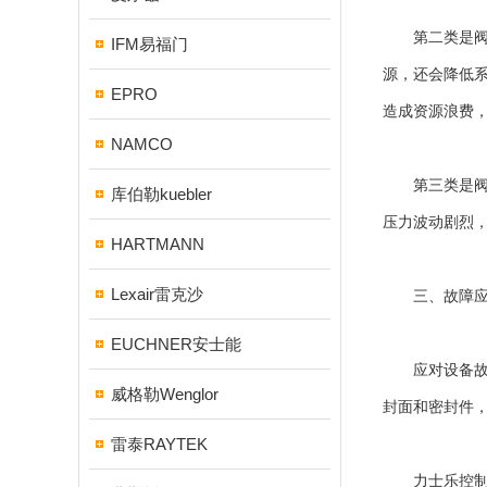
第二类是阀体
IFM易福门
源，还会降低
EPRO
造成资源浪费
NAMCO
第三类是阀体
库伯勒kuebler
压力波动剧烈
HARTMANN
Lexair雷克沙
三、故障应
EUCHNER安士能
应对设备故障
威格勒Wenglor
封面和密封件
雷泰RAYTEK
力士乐控制阀