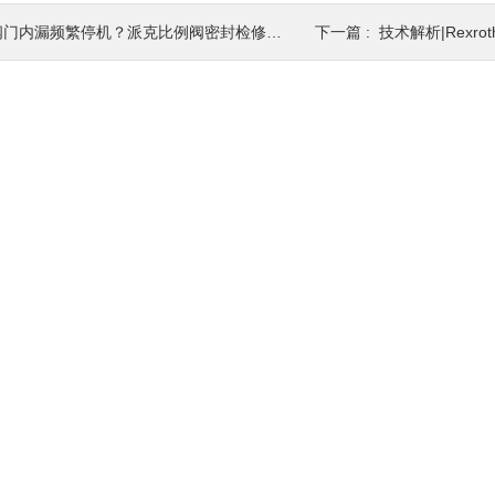
阀门内漏频繁停机？派克比例阀密封检修技巧
下一篇 :
技术解析|Rexrot