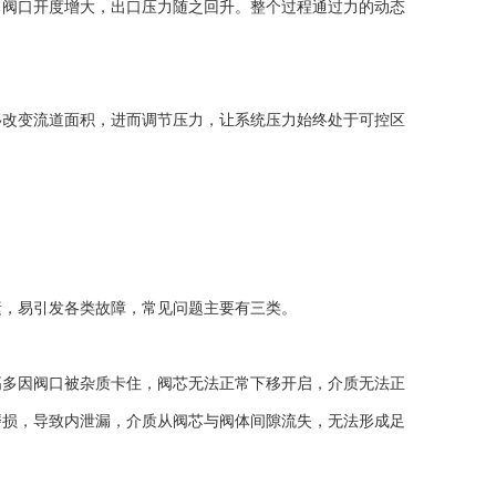
，阀口开度增大，出口压力随之回升。整个过程通过力的动态
改变流道面积，进而调节压力，让系统压力始终处于可控区
，易引发各类故障，常见问题主要有三类。
多因阀口被杂质卡住，阀芯无法正常下移开启，介质无法正
磨损，导致内泄漏，介质从阀芯与阀体间隙流失，无法形成足