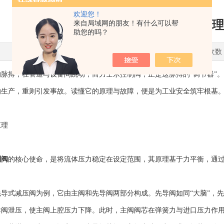
欢迎您！
一文看懂力士乐控制阀原理
来自局域网的朋友！有什么可以帮
助您的吗？
更新时间：2026-06-23 点击次数
搏，在管道与设备间跳动，而力士乐控制阀，正是这脉搏的“调节器”。
响生产，重则引发事故。读懂它的原理与故障，便是为工业安全筑牢根基
理
制阀
的核心使命，是将流体压力稳定在设定范围，其原理基于力平衡，通
式减压阀为例，它由主阀和先导阀两部分构成。先导阀如同“大脑”，先
导阀泄压，使主阀上腔压力下降。此时，主阀阀芯在弹簧力与进口压力作