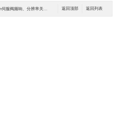
h伺服阀频响、分辨率关键指标解读
返回顶部
返回列表