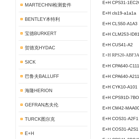
E+H CPS31-1EC
MARTECHNI检测套件
E+H cls19-a1a1a
BENTLEY本特利
E+H CLS50-A1A3
宝德BURKERT
E+H CLM253-ID8
E+H CUS41-A2
贺德克HYDAC
E+H RPS20-ABF3
SICK
E+H CPA640-C11
巴鲁夫BALLUFF
E+H CPA640-A21
E+H CYK10-A101
海隆HERION
E+H CPS91D-7BO
GEFRAN杰夫伦
E+H CM42-MAA0
E+H COS31-A2F1
TURCK图尔克
E+H COS31-A2S1
E+H