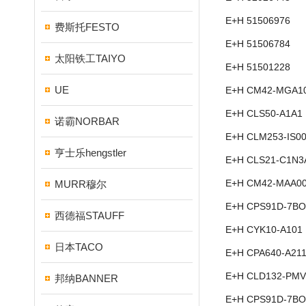
E+H 51506976
费斯托FESTO
E+H 51506784
太阳铁工TAIYO
E+H 51501228
UE
E+H CM42-MGA1
E+H CLS50-A1A1
诺霸NORBAR
E+H CLM253-IS0
亨士乐hengstler
E+H CLS21-C1N3
E+H CM42-MAA0
MURR穆尔
E+H CPS91D-7BO
西德福STAUFF
E+H CYK10-A101
日本TACO
E+H CPA640-A21
E+H CLD132-PMV
邦纳BANNER
E+H CPS91D-7BO