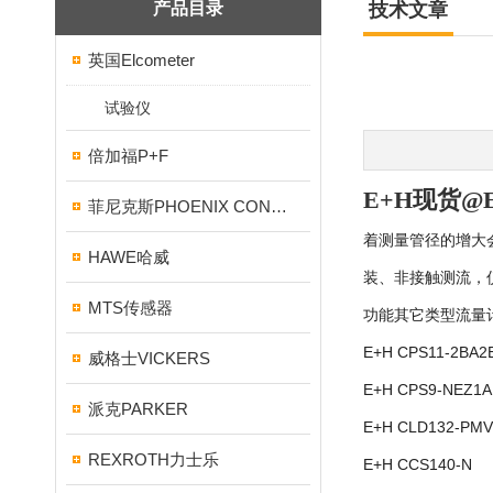
产品目录
技术文章
英国Elcometer
试验仪
倍加福P+F
E+H现货
菲尼克斯PHOENIX CONTACT
着测量管径的增大
HAWE哈威
装、非接触测流，
MTS传感器
功能其它类型流量
E+H CPS11-2BA2
威格士VICKERS
E+H CPS9-NEZ1A
派克PARKER
E+H CLD132-PMV
REXROTH力士乐
E+H CCS140-N