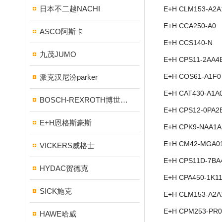
日本不二越NACHI
E+H CLM153-A2A
E+H CCA250-A0
ASCO阿斯卡
E+H CCS140-N
九茂JUMO
E+H CPS11-2AA4
E+H COS61-A1F0
派克汉尼汾parker
E+H CAT430-A1A
BOSCH-REXROTH博世力士乐
E+H CPS12-0PA2
E+H恩格斯豪斯
E+H CPK9-NAA1A
E+H CM42-MGA0
VICKERS威格士
E+H CPS11D-7BA
HYDAC贺德克
E+H CPA450-1K1
SICK施克
E+H CLM153-A2A
E+H CPM253-PR0
HAWE哈威