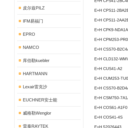
E+H CPS41-2BC4
皮尔兹PILZ
E+H CPS11-2BA2
E+H CPS11-2AA2
IFM易福门
E+H CPK9-NDA1A
EPRO
E+H CPM253-PR0
NAMCO
E+H CSS70-B2C4
E+H CLD132-WM
库伯勒kuebler
E+H CUS41-A2
HARTMANN
E+H CUM253-TU0
Lexair雷克沙
E+H CSS70-B2D4
E+H CSM750-7A1
EUCHNER安士能
E+H COS61-A1F0
威格勒Wenglor
E+H COS41-4S
雷泰RAYTEK
E+H 52026443